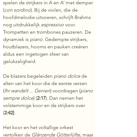
spelen de strijkers in A en A’ met demper 
(
con sordino
). Bij de violen, die de 
hoofdmelodie uitvoeren, schrijft Brahms 
nog uitdrukkelijk 
espressivo 
voor. 
Trompetten en trombones pauzeren. De 
dynamiek is 
piano
. Gedempte strijkers, 
houtblazers, hoorns en pauken creëren 
aldus een ingetogen sfeer van 
gelukzaligheid.
De blazers begeleiden 
piano dolce
de 
alten van het koor die de eerste verzen 
(
Ihr wandelt ... Genien
) voordragen (
piano 
sempre dolce
) (
2:17
). Dan nemen het 
volstemmige koor en de strijkers over 
(
2:42)
.
Het koor en het voltallige orkest 
vertolken de 
Glänzende Götterlüfte
, maar 