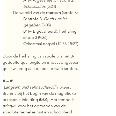
A’ (= A gevarieerd): strofe 2, 
Schicksallos 
(5:24)
De wereld van de 
mensen 
(strofe 3)
B: strofe 3, 
Doch uns ist 
gegeben
 (8:05)
B’ (= B gevarieerd): herhaling 
strofe 3 (9:36)
Orkestraal naspel (12:53-15:27)
Door de herhaling van strofe 3 is het B-
gedeelte qua lengte en impact ongeveer 
gelijkwaardig aan de eerste twee strofen.
A – A’
‘
Langsam und sehnsuchsvoll
’ 
noteert 
Brahms bij het begin van de magnifieke 
orkestrale inleiding (
0:06
). Het tempo is 
adagio
. Voor het oproepen van de 
absolute hemelse rust en schoonheid 