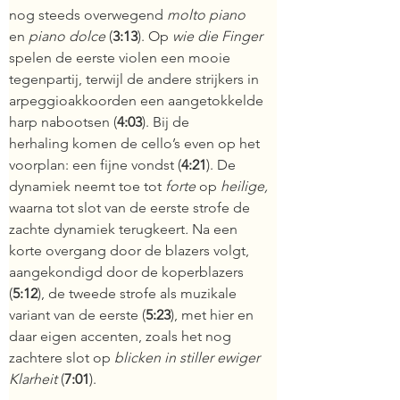
nog steeds overwegend 
molto piano
en
piano dolce
(
3:13
).
Op 
wie 
die Finger
spelen de eerste violen een mooie 
tegenpartij, terwijl de andere strijkers in 
arpeggioakkoorden een aangetokkelde 
harp nabootsen (
4:03
). Bij de 
herhaling komen de cello’s even op het 
voorplan: een fijne vondst (
4:21
). De 
dynamiek neemt toe tot 
forte
 op 
heilige
, 
waarna tot slot van de eerste strofe de 
zachte dynamiek terugkeert
. 
Na een 
korte overgang door de blazers volgt, 
aangekondigd door de koperblazers 
(
5:12
), de tweede strofe als muzikale 
variant van de eerste (
5:23
), met hier en 
daar eigen accenten, zoals het nog 
zachtere slot op 
blicken in stiller ewiger 
Klarheit
 (
7:01
).