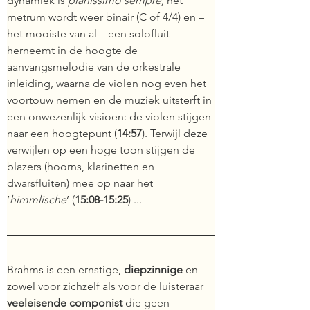
dynamiek is 
pianissimo sempre
, 
het 
metrum wordt weer binair (C of 4/4) en – 
het mooiste van al – een solofluit 
herneemt in de hoogte de 
aanvangsmelodie van de orkestrale 
inleiding, waarna de violen nog even het 
voortouw nemen en de muziek uitsterft in 
een onwezenlijk visioen: de violen stijgen 
naar een hoogtepunt (
14:57
). Terwijl deze 
verwijlen op een hoge toon stijgen de 
blazers (hoorns, klarinetten en 
dwarsfluiten) mee op naar het
’
himmlische
’ (
15:08-15:25
) ... 
Brahms is een ernstige, 
diepzinnige 
en 
zowel voor zichzelf als voor de luisteraar 
veeleisende componist
 die geen 