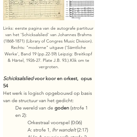
Links: eerste pagina van de autografe partituur 
van het 'Schicksalslied' van Johannes Brahms 
(1868-1871) (Library of Congres Music Division). 
Rechts: "moderne" uitgave ('Sämtliche 
Werke', Band 19 (pp.22-59) Leipzig: Breitkopf 
& Härtel, 1926-27. Plate J.B. 93.).Klik om te 
vergroten.
Schicksalslied
 voor koor en orkest,  opus 
54
Het werk is logisch opgebouwd op basis 
van de structuur van het gedicht:
De wereld van de 
goden 
(strofe 1 
en 2):
Orkestraal voorspel (0:06)
A: strofe 1, 
Ihr wandelt 
(2:17)