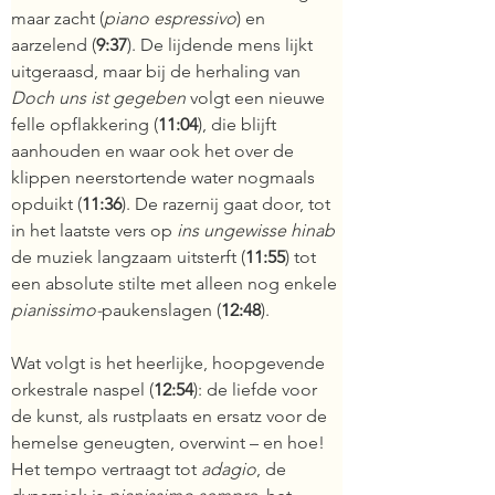
maar zacht (
piano espressivo
) en 
aarzelend (
9:37
). De lijdende mens lijkt 
uitgeraasd, maar bij de herhaling van 
Doch uns ist gegeben
volgt een
nieuwe 
felle opflakkering (
11:04
), die blijft 
aanhouden en waar ook het over de 
klippen neerstortende water nogmaals 
opduikt (
11:36
). De razernij gaat door, tot 
in het laatste vers op
 ins ungewisse hinab
de muziek langzaam uitsterft (
11:55
) tot 
een absolute stilte met alleen nog enkele 
pianissimo
-
paukenslagen (
12:48
).
Wat volgt is het heerlijke, hoopgevende 
orkestrale naspel (
12:54
): de liefde voor 
de kunst, als rustplaats en ersatz voor de 
hemelse geneugten, overwint – en hoe! 
Het tempo vertraagt tot 
adagio
, de 