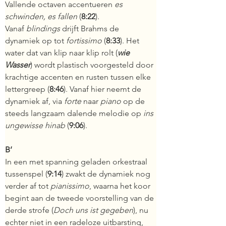
Vallende octaven accentueren 
es 
schwinden, es fallen
(
8:22
).
Vanaf
blindings 
drijft Brahms de 
dynamiek op tot 
fortissimo 
(
8:33
).
Het 
water dat van klip naar klip rolt (
wie 
Wasser
) wordt plastisch voorgesteld door 
krachtige accenten en rusten tussen elke 
lettergreep (
8:46
). Vanaf hier neemt de 
dynamiek af, via 
forte 
naar 
piano 
op de 
steeds langzaam dalende melodie op
ins 
ungewisse hinab
(
9:06
).
B’
In een met spanning geladen orkestraal 
tussenspel (
9:14
) zwakt de dynamiek nog 
verder af tot 
pianissimo
, waarna het koor 
begint aan de tweede voorstelling van de 
derde strofe (
Doch uns ist gegeben
), nu 
echter niet in een radeloze uitbarsting, 