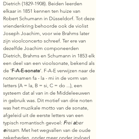
Dietrich (1829-1908)
. 
Beiden leerden 
elkaar in 1851 kennen ten huize van 
Robert Schumann in Düsseldorf. Tot deze 
vriendenkring behoorde ook de violist 
Joseph Joachim, voor wie Brahms later 
zijn vioolconcerto schreef. Ter ere van 
dezelfde Joachim componeerden 
Dietrich, Brahms en Schumann in 1853 elk 
een deel van een vioolsonate, bekend als 
de ‘
F-A-E-sonate
’. F-A-E verwijzen naar de 
notennamen fa - la - mi in de vorm van 
letters (A = la, B = si, C = do ...), een 
systeem dat al van in de Middeleeuwen 
in gebruik was. Dit motief van drie noten 
was het muzikale motto van de sonate, 
afgeleid uit de eerste letters van een 
typisch romantisch gevoel: 
F
rei 
a
ber 
e
insam
. Met het wegvallen van de oude 
zekerheden, onder meer onder invloed 