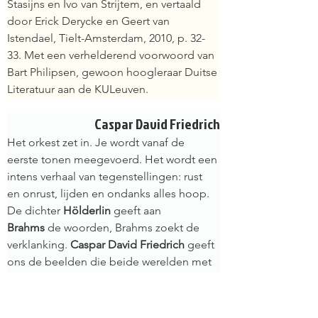
Stasijns en Ivo van Strijtem, en vertaald 
door Erick Derycke en Geert van 
Istendael, Tielt-Amsterdam, 2010, p. 32-
33. Met een verhelderend voorwoord van 
Bart Philipsen, gewoon hoogleraar Duitse 
Literatuur aan de KULeuven.
Caspar David Friedrich
Het orkest zet in. Je wordt vanaf de 
eerste tonen meegevoerd. Het wordt een 
intens verhaal van tegenstellingen: rust 
en onrust, lijden en ondanks alles hoop. 
De dichter 
Hölderlin 
geeft aan 
Brahms 
de woorden, Brahms zoekt de 
verklanking. 
Caspar David Friedrich
 geeft 
ons de beelden die beide werelden met 
elkaar verbinden.
De schilderijen van de Duitse Caspar 