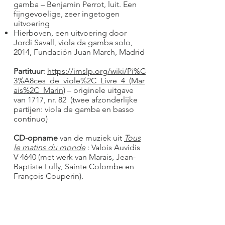
gamba – Benjamin Perrot, luit. Een
fijngevoelige, zeer ingetogen
uitvoering
Hierboven, een uitvoering door
Jordi Savall, viola da gamba solo,
2014, Fundación Juan March, Madrid
Partituur
:
https://imslp.org/wiki/Pi%C
3%A8ces_de_viole%2C_Livre_4_(Mar
ais%2C_Marin)
– originele uitgave
van 1717, nr. 82 (twee afzonderlijke
partijen: viola de gamba en basso
continuo)
CD-opname
van de muziek uit
Tous
le matins du monde
: Valois Auvidis
V 4640 (met werk van Marais, Jean-
Baptiste Lully, Sainte Colombe en
François Couperin).