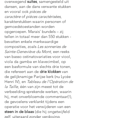
overwegend
suites
, samengesteld uit
dansen, aan de dans verwante stukken
en vooral ook
pièces de
caractère
of
pièces caractérisées
,
karakterstukken waarin personen of
gemoedstoestanden worden
opgeroepen. Marais’ bundels – zij
tellen in totaal meer dan 550 stukken -
bevatten enkele merkwaardige
composities, zoals
Les sonneries de
Sainte-Geneviève du Mont
, een reeks
van basso ostinatovariaties voor viool,
viola da gamba en klavecimbel, op
een basformule van slechts drie tonen,
die refereert aan de
drie klokken
van
de gelijknamige Parijse kerk (nu Lycée
Henri IV), en
Tableau de l’Opération de
la Taille
, één van zijn meest tot de
verbeelding sprekende werken, waarin
hij, met onverbloemde commentaar(!),
de gevoelens verklankt tijdens een
operatie voor het verwijderen van een
steen in de blaas
(die hij ongetwijfeld
zelf, uiteraard zonder verdoving,