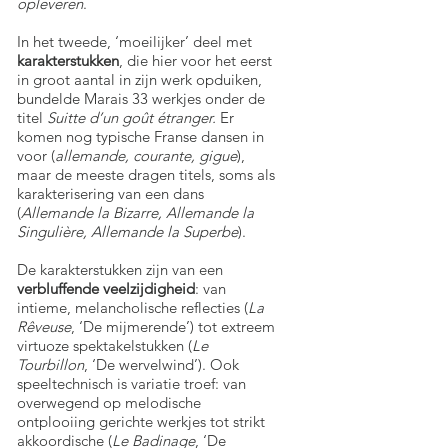
opleveren
.
In het tweede, ‘moeilijker’ deel met
karakterstukken
, die hier voor het eerst
in groot aantal in zijn werk opduiken,
bundelde Marais 33 werkjes onder de
titel
Suitte d’un goût étranger.
Er
komen nog typische Franse dansen in
voor (
allemande, courante, gigue
),
maar de meeste dragen titels, soms als
karakterisering van een dans
(
Allemande la Bizarre, Allemande la
Singulière, Allemande la Superbe
).
De karakterstukken zijn van een
verbluffende veelzijdigheid
: van
intieme, melancholische reflecties (
La
Rêveuse
, ‘De mijmerende’) tot extreem
virtuoze spektakelstukken (
Le
Tourbillon
, ‘De wervelwind’). Ook
speeltechnisch is variatie troef: van
overwegend op melodische
ontplooiing gerichte werkjes tot strikt
akkoordische (
Le Badinage
, ‘De