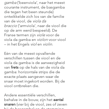
gamba
(‘beenviola’, naar het meest
courante instrument, de basgamba
die tegen het been steunde)
ontwikkelde zich los van de familie
van de viool, de
viola da
braccio
(‘armviola’, naar de viool die
op de arm werd bespeeld). De
Franse termen zijn
viole
voor de
viola da gamba en
violon
voor viool
– in het Engels
viol
en
violin
.
Eén van de meest opvallende
verschillen tussen de viool en de
viola da gamba is de aanwezigheid
van
frets
op de hals van de viola da
gamba: horizontale strips die de
exacte plaats aangeven waar de
snaar moet ingekort worden. Bij de
viool ontbreken die.
Andere essentiële verschillen,
behalve in de bouw, zijn het
aantal
snaren
(vier bij de viool, zes of zeven
bij de basgamba) en de stemming