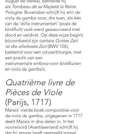
August de Sterke), betitelde hij
als
Tombeau de sa Majesté la Reine
Pologne
. Bovendien schrijft hij erin de
viola da gamba voor, die toen, als één
van de ‘stille instrumenten’ (zoals de
blokfluit) vaak werd geassocieerd met
dood en verdriet. Op deze wijze begint
bijvoorbeeld zijn cantate
Gottes Zeit
ist die allerbeste Zeit
(BWV 106),
bestemd voor een uitvaartliturgie, met
een pracht van een
instrumentale
sinfonia
voor blokfluiten
en viola da gamba’s.
Quatrième livre de
Pièces de Viole
(Parijs, 1717)
Marais’ vierde boek composities voor
de viola da gamba, uitgegeven in 1717
deelt Marais in drie delen in. In het
voorwoord (
Avertissement
) schrijft hij
dat hij ernaar heeft gestreefd zoveel