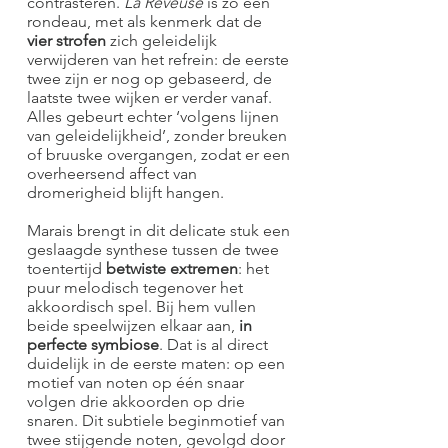
contrasteren.
La Rêveuse
is zo een
rondeau, met als kenmerk dat de
vier strofen
zich geleidelijk
verwijderen van het refrein: de eerste
twee zijn er nog op gebaseerd, de
laatste twee wijken er verder vanaf.
Alles gebeurt echter ‘volgens lijnen
van geleidelijkheid’, zonder breuken
of bruuske overgangen, zodat er een
overheersend affect van
dromerigheid blijft hangen.
Marais brengt in dit delicate stuk een
geslaagde synthese tussen de twee
toentertijd
betwiste extremen
: het
puur melodisch tegenover het
akkoordisch spel. Bij hem vullen
beide speelwijzen elkaar aan,
in
perfecte symbiose
. Dat is al direct
duidelijk in de eerste maten: op een
motief van noten op één snaar
volgen drie akkoorden op drie
snaren. Dit subtiele beginmotief van
twee stijgende noten, gevolgd door