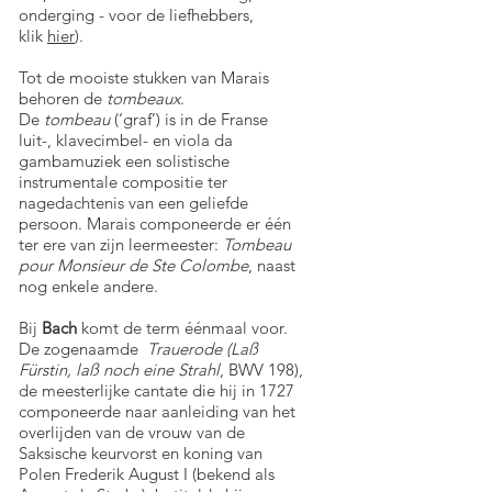
onderging - voor de liefhebbers,
klik
hier
).
Tot de mooiste stukken van Marais
behoren de
tombeaux
.
De
tombeau
(‘graf’) is in de Franse
luit-, klavecimbel- en viola da
gambamuziek een solistische
instrumentale compositie ter
nagedachtenis van een geliefde
persoon. Marais componeerde er één
ter ere van zijn leermeester:
Tombeau
pour Monsieur de Ste Colombe
, naast
nog enkele andere.
Bij
Bach
komt de term éénmaal voor.
De zogenaamde
Trauerode (Laß
Fürstin, laß noch eine Strahl
, BWV 198),
de meesterlijke cantate die hij in 1727
componeerde naar aanleiding van het
overlijden van de vrouw van de
Saksische keurvorst en koning van
Polen Frederik August I (bekend als