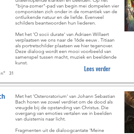
uiteenlopende klanken en beelden. Op het
"bijna-zomer"-pad van begin mei dompelen vier
componisten zich onder in de romantiek van de
ontluikende natuur en de liefde. Evenveel
schilders beantwoorden hun liederen.
Met het 'O socii durate' van Adriaen Willaert
verplaatsen we ons naar de 16de eeuw . Titiaan
als portretschilder plaatsen we hier tegenover.
Deze dialoog wordt een mooi voorbeeld van
samenspel tussen macht, muziek en beeldende
kunst.
Lees verder
 n°
31
ch
Met het 'Osteroratorium' van Johann Sebastian
Bach horen we zowel verdriet om de dood als
vreugde bij de opstanding van Christus. Die
overgang van emoties vertalen we in beelden
van duisternis naar licht.
Fragmenten uit de dialoogcantate 'Meine