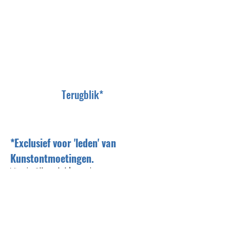
Terugblik*
*Exclusief voor 'leden' van
Kunstontmoetingen.
Via de "
'Log In'-knop
bovenaan een
aanvraag indienen, klik op 'aanmelden
met e-mail', voer je e-mail en
paswoord in en klik op 'inschrijven'.
Bevestiging volgt via e-mail. Lid
worden is gratis, maar alleen bestemd