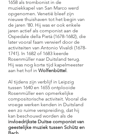
1658 als trombonist in de
muziekkapel van San Marco werd
opgenomen. Venetië bleef zijn
nieuwe thuishaven tot het begin van
de jaren ’80. Hij was er ook enkele
jaren actief als componist aan de
Ospedale della Pietà
(1678-1682)
, die
later vooral faam verwierf door de
activiteiten van Antonio Vivaldi
(1678-
1741)
. In 1682 of 1683 keerde
Rosenmüller naar Duitsland terug.
Hij was nog korte tijd kapelmeester
aan het hof in
Wolfenbüttel
.
Al tijdens zijn verblijf in Leipzig
tussen 1640 en 1655 ontplooide
Rosenmüller een opmerkelijke
compositorische activiteit. Vooral die
vroege werken kenden in Duitsland
een zo ruime verspreiding, dat hij
kan beschouwd worden als de
invloedrijkste Duitse componist van
geestelijke muziek tussen Schütz en
Bach.