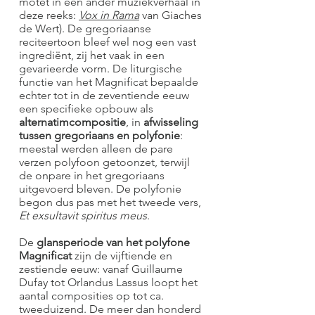
motet in een ander muziekverhaal in
deze reeks:
Vox in Rama
van Giaches
de Wert). De gregoriaanse
reciteertoon bleef wel nog een vast
ingrediënt, zij het vaak in een
gevarieerde vorm. De liturgische
functie van het Magnificat bepaalde
echter tot in de zeventiende eeuw
een specifieke opbouw als
alternatimcompositie
, in
afwisseling
tussen gregoriaans en polyfonie
:
meestal werden alleen de pare
verzen polyfoon getoonzet, terwijl
de onpare in het gregoriaans
uitgevoerd bleven. De polyfonie
begon dus pas met het tweede vers,
Et exsultavit spiritus meus
.
De
glansperiode van het polyfone
Magnificat
zijn de vijftiende en
zestiende eeuw: vanaf Guillaume
Dufay tot Orlandus Lassus loopt het
aantal composities op tot ca.
tweeduizend. De meer dan honderd