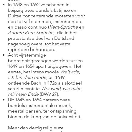
In 1648 en 1652 verschenen in
Leipzig twee bundels Latijnse en
Duitse concerterende motetten voor
één tot vijf stemmen, instrumenten
en basso continuo (
Kern-Sprüche
en
Andere Kern-Sprüche
), die in het
protestantse deel van Duitsland
nagenoeg overal tot het vaste
repertoire behoorden.
Acht vijfstemmige
begrafenisgezangen werden tussen
1649 en 1654 apart uitgegeven. Het
eerste, het intens mooie
Welt ade,
ich bin dein müde
, uit 1649,
ontleende Bach in 1726 als slotdeel
van zijn cantate
Wer weiß, wie nahe
mir mein Ende
(BWV 27).
Uit 1645 en 1654 dateren twee
bundels instrumentale muziek,
meestal dansen, ter ontspanning
binnen de kring van de universiteit.
Meer dan dertig religieuze