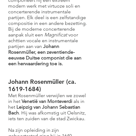
componeert hij een extreem
modern werk met virtuoze soli en
concerterende instrumentale
partijen. Elk deel is een zelfstandige
compositie in een andere bezetting.
Bij de moderne concerterende
aanpak sluit een
Magnificat
voor
achttien vocale en instrumentale
partijen aan van
Johann
Rosenmüller, een zeventiende-
eeuwse Duitse componist die aan
een herwaardering toe is.
Johann Rosenmüller (ca.
1619-1684)
Met Rosenmüller verwijlen we zowel
in het
Venetië van Monteverdi
als in
het
Leipzig van Johann Sebastian
Bach
. Hij was afkomstig uit Oelsnitz,
iets ten zuiden van de stad Zwickau.
Na zijn opleiding in zijn
geboortestad ging hij in 1640