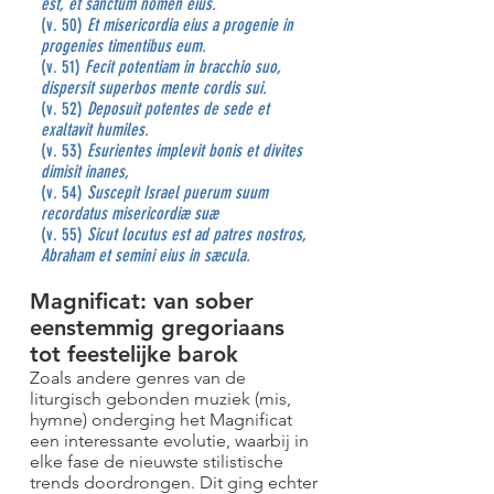
est, et sanctum nomen eius.
(v. 50)
Et misericordia eius a progenie in
progenies timentibus eum.
(v. 51)
Fecit potentiam in bracchio suo,
dispersit superbos mente cordis sui.
(v. 52)
Deposuit potentes de sede et
exaltavit humiles.
(v. 53)
Esurientes implevit bonis et divites
dimisit inanes,
(v. 54)
Suscepit Israel puerum suum
recordatus misericordiæ suæ
(v. 55)
Sicut locutus est ad patres nostros,
Abraham et semini eius in sæcula.
Magnificat: van sober
eenstemmig gregoriaans
tot feestelijke barok
Zoals andere genres van de
liturgisch gebonden muziek (mis,
hymne) onderging het Magnificat
een interessante evolutie, waarbij in
elke fase de nieuwste stilistische
trends doordrongen. Dit ging echter