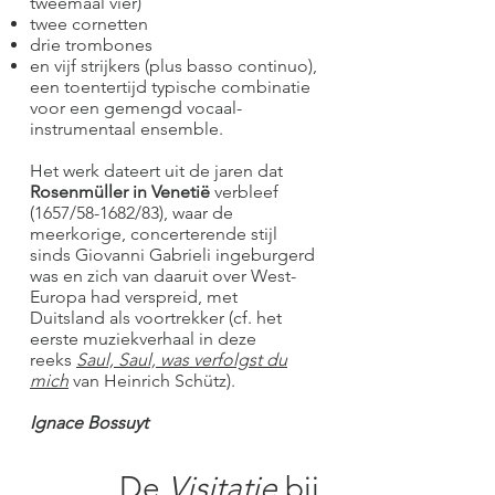
tweemaal vier)
twee cornetten
drie trombones
en vijf strijkers (plus basso continuo),
een toentertijd typische combinatie
voor een gemengd vocaal-
instrumentaal ensemble.
Het werk dateert uit de jaren dat
Rosenmüller in Venetië
verbleef
(1657/58-1682/83), waar de
meerkorige, concerterende stijl
sinds Giovanni Gabrieli ingeburgerd
was en zich van daaruit over West-
Europa had verspreid, met
Duitsland als voortrekker (cf. het
eerste muziekverhaal in deze
reeks
Saul, Saul, was verfolgst du
mich
van Heinrich Schütz).
Ignace Bossuyt
De
Visitatie
bij