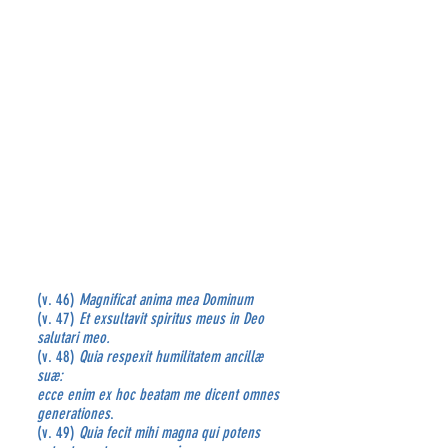
(v. 46)
Magnificat anima mea Dominum
(v. 47)
Et exsultavit spiritus meus in Deo
salutari meo.
(v. 48)
Quia respexit humilitatem ancillæ
suæ:
ecce enim ex hoc beatam me dicent omnes
generationes
.
(v. 49)
Quia fecit mihi magna qui potens