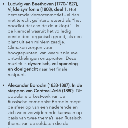
Ludwig van Beethoven
(1770-1827)
,
Vijfde symfonie (1808), deel 1.
Het
beroemde viernotenmotief - al dan
niet terecht geïnterpreteerd als “het
noodlot dat aan de deur klopt” – is
de kiemcel waaruit het volledig
eerste deel organisch groeit, als een
plant uit een miniem zaadje.
Climaxen zorgen voor
hoogtepunten, van waaruit nieuwe
ontwikkelingen ontspruiten. Deze
muziek is
dynamisch, vol spanning
en doelgericht
naar het finale
rustpunt.
Alexander Borodin
(1833-1887)
, In de
steppen van Centraal-Azië (1880)
. Dit
populaire orkestwerk van de
Russische componist Borodin roept
de sfeer op van een naderende en
zich weer verwijderende karavaan op
basis van twee thema’s: een Russisch
thema van de soldaten die de