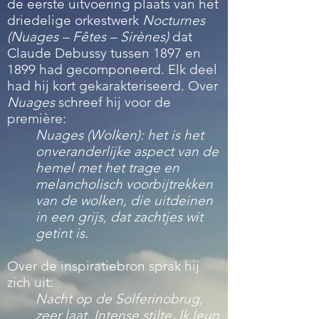
de eerste uitvoering plaats van het
driedelige orkestwerk
Nocturnes
(Nuages – Fêtes – Sirènes)
dat
Claude Debussy tussen 1897 en
1899 had gecomponeerd. Elk deel
had hij kort gekarakteriseerd. Over
Nuages
schreef hij voor de
première:
Nuages (Wolken): het is het
onveranderlijke aspect van de
hemel met het trage en
melancholisch voorbijtrekken
van de wolken, die uitdeinen
in een grijs, dat zachtjes wit
getint is.
Over de inspiratiebron sprak hij
zich uit:
Nacht op de Solferinobrug,
zeer laat. Intense stilte. Ik leun