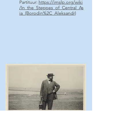
Partituur:
https://imslp.org/wiki
/In_the_Steppes_of_Central_As
ia_(Borodin%2C_Aleksandr)