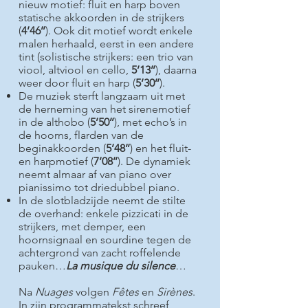
nieuw motief: fluit en harp boven
statische akkoorden in de strijkers
(
4’46’’
). Ook dit motief wordt enkele
malen herhaald, eerst in een andere
tint (solistische strijkers: een trio van
viool, altviool en cello,
5’13’’
), daarna
weer door fluit en harp (
5’30’’
).
De muziek sterft langzaam uit met
de herneming van het sirenemotief
in de althobo (
5’50’’
), met echo’s in
de hoorns, flarden van de
beginakkoorden (
5’48’’
) en het fluit-
en harpmotief (
7’08’’
). De dynamiek
neemt almaar af van piano over
pianissimo tot driedubbel piano.
In de slotbladzijde neemt de stilte
de overhand: enkele pizzicati in de
strijkers, met demper, een
hoornsignaal en sourdine tegen de
achtergrond van zacht roffelende
pauken…
La musique du silence
…
Na
Nuages
volgen
Fêtes
en
Sirènes
.
In zijn programmatekst schreef