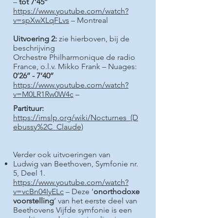
–
tot 7’45’’
https://www.youtube.com/watch?
v=spXwXLqFLvs
– Montreal
Uitvoering 2:
zie hierboven, bij de
beschrijving
Orchestre Philharmonique de radio
France, o.l.v. Mikko Frank – Nuages:
0’26’’ - 7’40’’
https://www.youtube.com/watch?
v=M0LR1Rw0W4c
–
Partituur:
https://imslp.org/wiki/Nocturnes_(D
ebussy%2C_Claude)
Verder ook uitvoeringen van
Ludwig van Beethoven, Symfonie nr.
5, Deel 1.
https://www.youtube.com/watch?
v=vcBn04IyELc
– Deze ‘
onorthodoxe
voorstelling
’ van het eerste deel van
Beethovens Vijfde symfonie is een