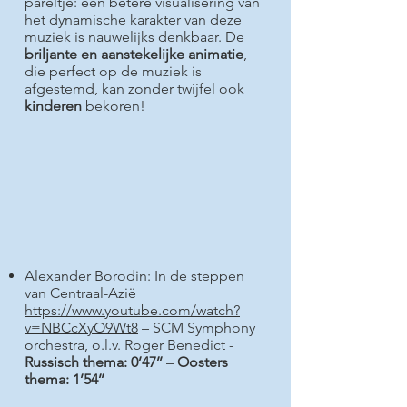
pareltje: een betere visualisering van
het dynamische karakter van deze
muziek is nauwelijks denkbaar. De
briljante en aanstekelijke animatie
,
die perfect op de muziek is
afgestemd, kan zonder twijfel ook
kinderen
bekoren!
Alexander Borodin: In de steppen
van Centraal-Azië
https://www.youtube.com/watch?
v=NBCcXyO9Wt8
– SCM Symphony
orchestra, o.l.v. Roger Benedict -
Russisch thema:
0’47’’
–
Oosters
thema:
1’54’’