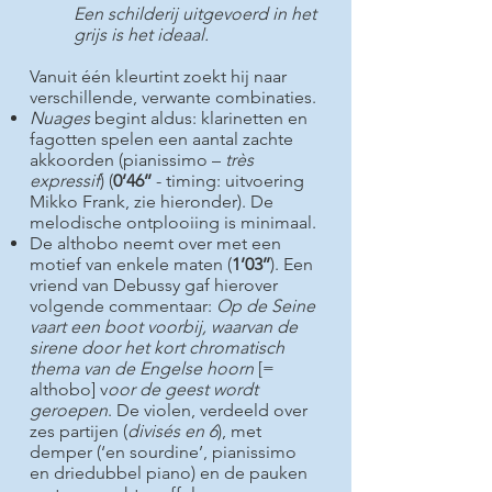
Een schilderij uitgevoerd in het
grijs is het ideaal.
Vanuit één kleurtint zoekt hij naar
verschillende, verwante combinaties.
Nuages
begint aldus: klarinetten en
fagotten spelen een aantal zachte
akkoorden (pianissimo –
très
expressif
) (
0’46’’
- timing: uitvoering
Mikko Frank, zie hieronder). De
melodische ontplooiing is minimaal.
De althobo neemt over met een
motief van enkele maten (
1’03’’
). Een
vriend van Debussy gaf hierover
volgende commentaar:
Op de Seine
vaart een boot voorbij, waarvan de
sirene door het kort chromatisch
thema van de Engelse hoorn
[=
althobo] v
oor de geest wordt
geroepen
. De violen, verdeeld over
zes partijen (
divisés en 6
), met
demper (‘en sourdine’, pianissimo
en driedubbel piano) en de pauken