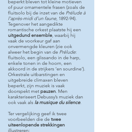
beperkt bleven tot kleine motieven
of puur ornamentele frasen (zoals de
fluitsolo bij de inzet van de
Prélude à
l’après-midi d’un faune
, 1892-94).
Tegenover het aangedikte
romantische orkest plaatste hij een
uitgedund ensemble
, waarbij hij
vaak de voorkeur gaf aan
onvermengde kleuren (zie ook
alweer het begin van de
Prélude
:
fluitsolo, een glissando in de harp,
enkele tonen in de hoorn, een
akkoord in de strijkers ‘en sourdine’).
Orkestrale uitbarstingen en
uitgebreide climaxen bleven
beperkt, zijn muziek is vaak
doorspekt met
pauzen
. Men
karakteriseert Debussy’s muziek dan
ook vaak als
la musique du silence
.
Ter vergelijking geef ik twee
voorbeelden die de
twee
uiteenlopende strekkingen
illustreren: