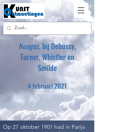
Nuages
, bij Debussy,
Turner, Whistler en
Smilde
4 februari 2021
Op 27 oktober 1901 had in Parijs