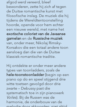
afgod werd vereerd, bleef
bewonderen, zette hij zich af tegen
de Duitse romantische kunst met
filosofische inslag. De muziek die hij
tijdens de Wereldtentoonstelling
hoorde, opende voor hem echter
een nieuwe wereld, met name het
exotische coloriet van de Javaanse
gamelan
en de
Russische muziek
van, onder meer, Nikolaj Rimsky-
Korsakov die een totaal andere toon
aansloeg dan die van de Duitse
klassiek-romantische traditie.
Hij ontdekte er onder meer andere
types van toonladders, zoals de
hele-toonstoonladder
(begin op een
piano op do en speel stijgend drie
witte toetsen gevolgd door drie
zwarte – Debussy past die
systematisch toe in zijn pianowerk
Voiles
). Bij de Russen was de
harmonie, de onderbouw van de
melodie door akkoorden, niet altijd