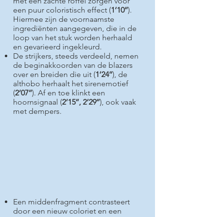
met een zachte roffel zorgen voor
een puur coloristisch effect (
1’10’’
).
Hiermee zijn de voornaamste
ingrediënten aangegeven, die in de
loop van het stuk worden herhaald
en gevarieerd ingekleurd.
De strijkers, steeds verdeeld, nemen
de beginakkoorden van de blazers
over en breiden die uit (
1’24’’
), de
althobo herhaalt het sirenemotief
(
2’07’’
). Af en toe klinkt een
hoornsignaal (
2’15’’, 2’29’’
), ook vaak
met dempers.
Een middenfragment contrasteert
door een nieuw coloriet en een