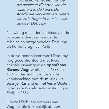
impressionisme, een van de
gevaarlijkste vijanden van de
waarheid in de kunst. De
Académie verwacht iets beters
van zo’n begaafd musicus als
de heer Debussy.
Na twintig maanden in plaats van de
voorziene drie jaar keerde de
rebelse en ontgoochelde Debussy
uit Rome terug naar Parijs.
In de volgende jaren werd Debussy
nog geconfronteerd met twee
cruciale ervaringen: de
opera’s van
Richard Wagner
die hij in 1888 en
1889 in Bayreuth hoorde en de
kennismaking met de
muziek uit
Spanje, Rusland en het Verre Oosten
tijdens de Wereldtentoonstelling in
Parijs in 1889.
Hoewel Debussy het werk van
Wagner, die in Frankrijk als een