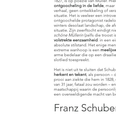
1827, is op poëzie van Müller. Hi
ontgoocheling in de liefde
, maar
verhaal, geen ontwikkeling of ve
situatie. Het is veeleer een introv
ontgoochelde protagonist radelo
winters desolaat landschap, de af
situatie. Zijn zwerftocht eindigt 
schöne Müllerin
(zelfs die troost 
volstrekte eenzaamheid
: in een e
absolute stilstand. Het enige me
extreme wanhoop is een
meelij
arme bedelaar die op een draailier
slotlied toespreekt.
Het is niet uit te sluiten dat Schub
herkent en tekent
, als persoon – d
prooi aan ziekte die hem in 1828, e
van 31 jaar, fataal zou worden – en
maatschappij waarin de persoonli
een overweldigende macht van bu
Franz Schuber