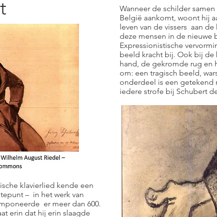
t
Wanneer de schilder samen m
België aankomt, woont hij a
leven van de vissers aan de
deze mensen in de nieuwe be
Expressionistische vervormi
beeld kracht bij. Ook bij de
hand, de gekromde rug en he
om: een tragisch beeld, wars 
onderdeel is een getekend m
iedere strofe bij Schubert d
ische klavierlied kende een
tepunt – in het werk van
componeerde er meer dan 600.
t erin dat hij erin slaagde