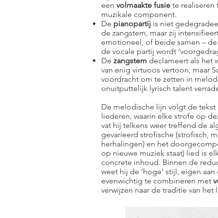
een
volmaakte fusie
te realiseren
muzikale component.
De
pianopartij
is niet gedegradee
de zangstem, maar zij intensifieer
emotioneel, of beide samen – de 
de vocale partij wordt ‘voorgedra
De
zangstem
declameert als het 
van enig virtuoos vertoon, maar Sc
voordracht om te zetten in melodi
onuitputtelijk lyrisch talent verrad
De melodische lijn volgt de tekst 
liederen, waarin elke strofe op d
vat hij telkens weer treffend de a
gevarieerd strofische (strofisch, 
herhalingen) en het doorgecompo
op nieuwe muziek staat) lied is e
concrete inhoud. Binnen de reduc
weet hij de ‘hoge’ stijl, eigen aa
evenwichtig te combineren met
v
verwijzen naar de traditie van het 