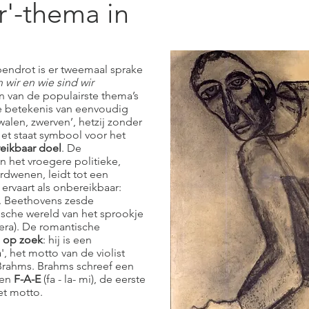
r'-thema in
bendrot is er tweemaal sprake
wir en wie sind wir
én van de populairste thema’s
de betekenis van eenvoudig
walen, zwerven’, hetzij zonder
. Het staat symbool voor het
eikbaar doel
. De
n het vroegere politieke,
erdwenen, leidt tot een
ervaart als onbereikbaar:
fr. Beethovens zesde
stische wereld van het sprookje
era). De romantische
jd op zoek
: hij is een
m
', het motto van de violist
Brahms. Brahms schreef een
ten
F-A-E
(fa - la- mi), de eerste
et motto.