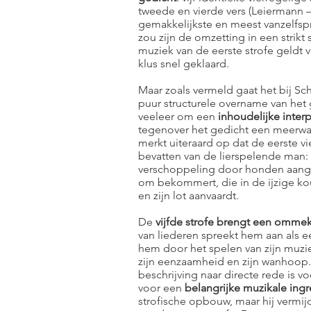
tweede en vierde vers (Leiermann –
gemakkelijkste en meest vanzelfsp
zou zijn de omzetting in een strikt
muziek van de eerste strofe geldt v
klus snel geklaard.
Maar zoals vermeld gaat het bij Sc
puur structurele overname van het g
veeleer om een
inhoudelijke interp
tegenover het gedicht een meerwa
merkt uiteraard op dat de eerste vi
bevatten van de lierspelende man
verschoppeling door honden aange
om bekommert, die in de ijzige koud
en zijn lot aanvaardt.
De
vijfde strofe brengt een omme
van liederen spreekt hem aan als e
hem door het spelen van zijn muzie
zijn eenzaamheid en zijn wanhoo
beschrijving naar directe rede is v
voor een
belangrijke muzikale ing
strofische opbouw, maar hij vermi