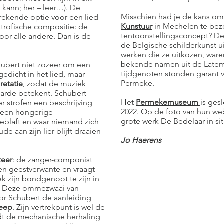
 kann; her – leer…). De
Misschien had je de kans o
rekende optie voor een lied
Kunstuur
in Mechelen te be
 strofische compositie: de
tentoonstellingsconcept? De
oor alle andere. Dan is de
de Belgische schilderkunst u
werken die ze uitkozen, waren
bekende namen uit de Latem
hubert niet zozeer om een
tijdgenoten stonden garant v
edicht in het lied, maar
Permeke.
retatie
, zodat de muziek
arde betekent. Schubert
Het
Permekemuseum
is ges
er strofen een beschrijving
2022. Op de foto van hun web
: een hongerige
grote werk De Bedelaar in s
blaft en waar niemand zich
e aan zijn lier blijft draaien
Jo Haerens
keer
: de zanger-componist
en geestverwante en vraagt
k zijn bondgenoot te zijn in
p. Deze ommezwaai van
oor Schubert de aanleiding
reep
. Zijn vertrekpunt is wel de
jdt de mechanische herhaling