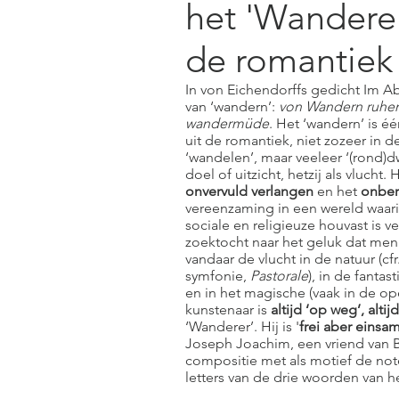
het 'Wandere
de romantiek
In von Eichendorffs gedicht Im A
van ‘wandern’:
von Wandern ruhen 
wandermüde
. Het ‘wandern’ is é
uit de romantiek, niet zozeer in 
‘wandelen’, maar veeleer ‘(rond)d
doel of uitzicht, hetzij als vlucht
onvervuld verlangen
en het
onber
vereenzaming in een wereld waari
sociale en religieuze houvast is v
zoektocht naar het geluk dat men 
vandaar de vlucht in de natuur (c
symfonie,
Pastorale
), in de fanta
en in het magische (vaak in de op
kunstenaar is
altijd ‘op weg’, alti
‘Wanderer’. Hij is '
frei aber einsa
Joseph Joachim, een vriend van 
compositie met als motief de no
letters van de drie woorden van h