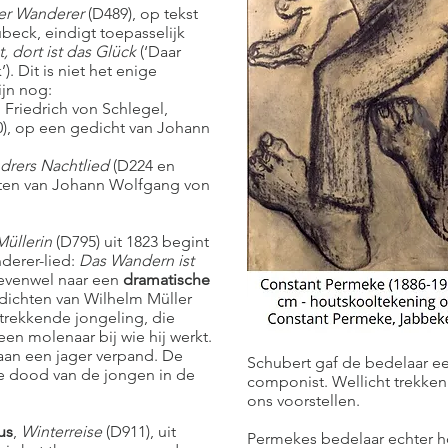
er Wanderer
(D489), op tekst
beck, eindigt toepasselijk
, dort ist das Glück
(‘Daar
’). Dit is niet het enige
ijn nog:
n Friedrich von Schlegel,
), op een gedicht van Johann
drers Nachtlied
(D224 en
sten van Johann Wolfgang von
üllerin
(D795) uit 1823 begint
nderer-lied:
Das Wandern ist
’ evenwel naar een
dramatische
edichten van Wilhelm Müller
trekkende jongeling, die
een molenaar bij wie hij werkt.
 aan een jager verpand. De
Schubert gaf de bedelaar e
e dood van de jongen in de
componist. Wellicht trekken
ons voorstellen.
us
,
Winterreise
(D911), uit
Permekes bedelaar echter h