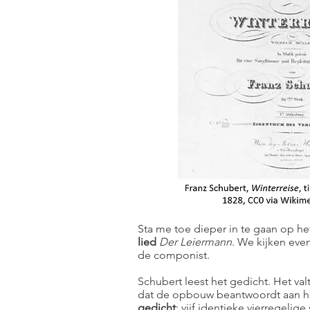
Sta me toe dieper in te gaan op h
lied
Der Leiermann
. We kijken ev
de componist.
Schubert leest het gedicht. Het v
dat de opbouw beantwoordt aan h
gedicht
: vijf identieke vierregelige