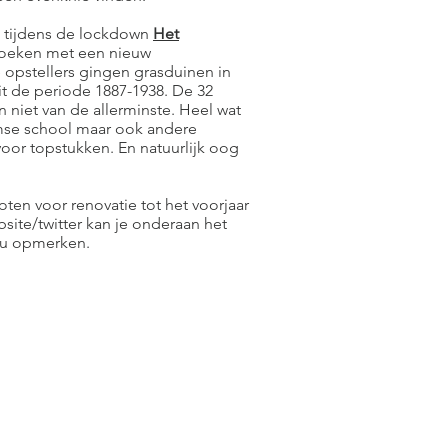
m tijdens de lockdown
Het
zoeken met een nieuw
 opstellers gingen grasduinen in
it de periode 1887-1938. De 32
 niet van de allerminste. Heel wat
se school maar ook andere
oor topstukken. En natuurlijk oog
loten voor renovatie tot het voorjaar
site/twitter kan je onderaan het
itu opmerken.