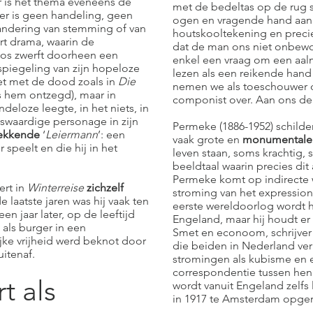
er is het thema eveneens de
met de bedeltas op de rug 
 er is geen handeling, geen
ogen en vragende hand aan.
randering van stemming of van
houtskooltekening en preci
ert drama, waarin de
dat de man ons niet onbewo
os zwerft doorheen een
enkel een vraag om een aa
spiegeling van zijn hopeloze
lezen als een reikende hand
niet met de dood zoals in
Die
nemen we als toeschouwer d
is hem ontzegd), maar in
componist over. Aan ons de
indeloze leegte, in het niets, in
nswaardige personage in zijn
Permeke (1886-1952) schilder
wekkende
‘
Leiermann
’: een
vaak grote en
monumentale 
 speelt en die hij in het
leven staan, soms krachtig, 
beeldtaal waarin precies di
Permeke komt op indirecte 
ert in
Winterreise
zichzelf
stroming van het expressio
e laatste jaren was hij vaak ten
eerste wereldoorlog wordt hi
en jaar later, op de leeftijd
Engeland, maar hij houdt er
 als burger in een
Smet en econoom, schrijver 
jke vrijheid werd beknot door
die beiden in Nederland ver
itenaf.
stromingen als kubisme en 
correspondentie tussen hen
t als
wordt vanuit Engeland zelfs
in 1917 te Amsterdam opger