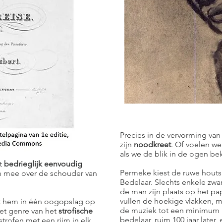
Precies in de vervorming van
zijn
noodkreet
. Of voelen we
als we de blik in de ogen be
et
bedrieglijk eenvoudig
Permeke kiest de ruwe houts
en mee over de schouder van
Bedelaar. Slechts enkele zwa
de man zijn plaats op het pa
vullen de hoekige vlakken, m
alt hem in één oogopslag op
de muziek tot een minimum b
et genre van het
strofische
bedelaar, ruim 100 jaar later
 strofen met een rijm in elk