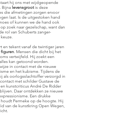
staart hij ons met wijdgeopende
 Bijna
levensgroot
is deze
es die afmetingen zorgen ervoor
gen laat. Is de uitgestoken hand
lmoes of kunnen we de hand ook
 op zoek naar gezelschap, want dan
e rol van Schuberts zanger-
 keuze.
t en tekent vanaf de twintiger jaren
figuren
. Mensen die dicht bij het
soms vertwijfeld. Hij zoekt een
t alles kan getoond worden.
wijze in contact met de nieuwe
nisme en het kubisme. Tijdens de
j als oorlogsslachtoffer verzorgd in
 contact met schilder Gustave de
en kunstcriticus André De Ridder
blijven. Daar ontdekken ze nieuwe
expressionisme. Een drukke
 houdt Permeke op de hoogte. Hij
 lid van de kunstkring Open Wegen,
icht.