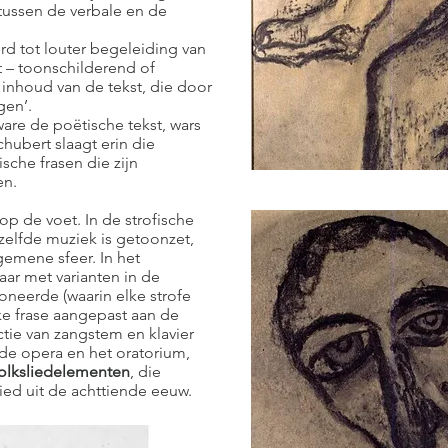
 tussen de verbale en de
rd tot louter begeleiding van
t – toonschilderend of
inhoud van de tekst, die door
gen’.
ware de poëtische tekst, wars
hubert slaagt erin die
sche frasen die zijn
en.
op de voet. In de strofische
ezelfde muziek is getoonzet,
lgemene sfeer. In het
maar met varianten in de
neerde (waarin elke strofe
lke frase aangepast aan de
tie van zangstem en klavier
n de opera en het oratorium,
olksliedelementen
, die
lied uit de achttiende eeuw.