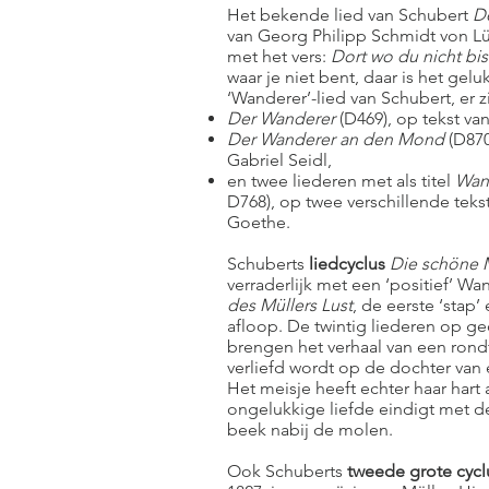
Het bekende lied van Schubert
D
van Georg Philipp Schmidt von Lü
met het vers:
Dort wo du nicht bist
waar je niet bent, daar is het geluk
‘Wanderer’-lied van Schubert, er z
Der Wanderer
(D469), op tekst va
Der Wanderer an den Mond
(D870
Gabriel Seidl,
en twee liederen met als titel
Wan
D768), op twee verschillende tek
Goethe.
Schuberts
liedcyclus
Die schöne M
verraderlijk met een ‘positief’ Wa
des Müllers Lust
, de eerste ‘stap
afloop. De twintig liederen op g
brengen het verhaal van een rond
verliefd wordt op de dochter van 
Het meisje heeft echter haar hart
ongelukkige liefde eindigt met d
beek nabij de molen.
Ook Schuberts
tweede grote cycl