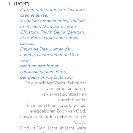
1. (
16’23’’
)
Patrem omnipotentem, factorem
caeli et terrae,
visibilium omnium et invisibilium.
Et in unum Dominum, Iesum
Christum, Filium Dei unigenitum,
et ex Patre natum ante omnia
saecula.
Deum de Deo, Lumen de
Lumine, Deum verum de Deo
vero,
genitum non factum,
consubstantialem Patri;
per quem omnia facta sunt.
De almachtige Vader, Schepper
van hemel en aarde,
van al wat zichtbaar en
onzichtbaar is.
En in één Heer, Jezus Christus,
eniggeboren Zoon van God,
en vóór alle tijden geboren uit de
Vader.
God uit God, Licht uit Licht, ware