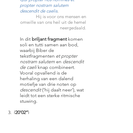
propter nostram salutem
descendit de caelis
.
Hij is voor ons mensen en
omwille van ons heil uit de hemel
neergedaald.
In dit
briljant fragment
komen
soli en tutti samen aan bod,
waarbij Biber de
tekstfragmenten
et propter
nostram salutem
en
descendit
de caeli
knap combineert.
Vooral opvallend is de
herhaling van een dalend
motiefje van drie noten op
descendit
(‘hij daalt neer’), wat
leidt tot een sterke ritmische
stuwing.
3. (
20’02’’
)
Et incarnatus est de Spiritu
Sancto ex Maria Virgine, et homo
factus est
.