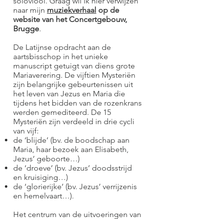
soloviool. Graag wil ik hier verwijzen
naar mijn
muziekverhaal
op de
website van het Concertgebouw,
Brugge
.
De Latijnse opdracht aan de
aartsbisschop in het unieke
manuscript getuigt van diens grote
Mariaverering. De vijftien Mysteriën
zijn belangrijke gebeurtenissen uit
het leven van Jezus en Maria die
tijdens het bidden van de rozenkrans
werden gemediteerd. De 15
Mysteriën zijn verdeeld in drie cycli
van vijf:
de ‘blijde’ (bv. de boodschap aan
Maria, haar bezoek aan Elisabeth,
Jezus’ geboorte…)
de ‘droeve’ (bv. Jezus’ doodsstrijd
en kruisiging…)
de ‘glorierijke’ (bv. Jezus’ verrijzenis
en hemelvaart…).
Het centrum van de uitvoeringen van