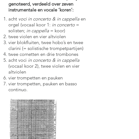
genoteerd, verdeeld over zeven
instrumentale en vocale ‘koren’:
acht
voci in concerto & in cappella
en
orgel (vocaal koor 1:
in concerto
=
solisten;
in cappella
= koor)
twee violen en vier altviolen
vier blokfluiten, twee hobo’s en twee
clarini (= solistische trompetpartijen)
twee cornetten en drie trombones
acht voci
in concerto & in cappella
(vocaal koor 2), twee violen en vier
altviolen
vier trompetten en pauken
vier trompetten, pauken en basso
continuo.