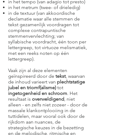
in het tempo (van adagio tot presto)
in het metrum (twee- of drieledig)
in de textuur (van akkoordische
declamatie waar alle stemmen de
tekst gezamenlijk voordragen tot
complexe contrapuntische
stemmenvervlechting; van
syllabische voordracht, één toon per
lettergreep, tot virtuoze melismatiek,
met een reeks noten op één
lettergreep).
Vaak zijn al deze elementen
geïnspireerd door de
tekst
, waarvan
de inhoud varieert van
plechtstatige
jubel en triomf(alisme)
tot
ingetogenheid en schroom
. Het
resultaat is
overweldigend
, niet
alleen - en zelfs niet zozeer - door de
massale klankontplooiing in de
tuttidelen, maar vooral ook door de
rijkdom aan nuances, de
strategische keuzes in de bezetting
en de melodische, ritmische en