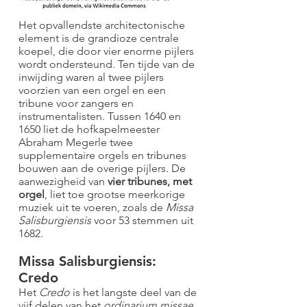
Het opvallendste architectonische
element is de grandioze centrale
koepel, die door vier enorme pijlers
wordt ondersteund. Ten tijde van de
inwijding waren al twee pijlers
voorzien van een orgel en een
tribune voor zangers en
instrumentalisten. Tussen 1640 en
1650 liet de hofkapelmeester
Abraham Megerle twee
supplementaire orgels en tribunes
bouwen aan de overige pijlers. De
aanwezigheid van
vier tribunes, met
orgel
, liet toe grootse meerkorige
muziek uit te voeren, zoals de
Missa
Salisburgiensis
voor 53 stemmen uit
1682.
Missa Salisburgiensis:
Credo
Het
Credo
is het langste deel van de
vijf delen van het
ordinarium missae
,