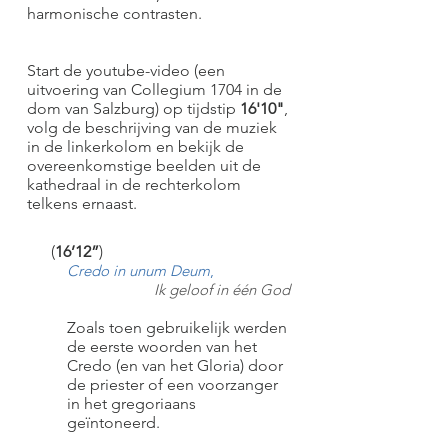
harmonische contrasten.
Start de youtube-video (een
uitvoering van Collegium 1704 in de
dom van Salzburg) op tijdstip
16'10"
,
volg de beschrijving van de muziek
in de linkerkolom en bekijk de
overeenkomstige beelden uit de
kathedraal in de rechterkolom
telkens ernaast.
(
16’12”
)
Credo in unum Deum
,
I
k geloof in één God
Zoals toen gebruikelijk werden
de eerste woorden van het
Credo (en van het Gloria) door
de priester of een voorzanger
in het gregoriaans
geïntoneerd.