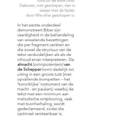
God uit de ware God.
Geboren, niet geschapen, één in
wezen met de Vader,
door Wie alles geschapen is.
In het eerste onderdeel
demonstreert Biber zijn
vaardigheid in de behandeling
van wisselende bezettingen
die per fragment variëren en
die zowel de structuur van de
tekst verduidelijken als als de
inhoud ervan interpreteren. De
almacht
(
omnipotentem)
van
de Schepper
komt dadelijk tot
uiting in een groots tutti (met
opvallende trompetten – het
‘koninklijke’ instrument van de
macht - en pauken), waarbij de
tekst met een minimum aan
melodische ontplooiing, vaak
met toonherhaling, wordt
gedeclameerd, zodat die
optimaal verstaanbaar is.