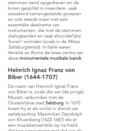
stemmen werd opgedreven en de
koren gesplitst in meerdere, vaak
wisselend samengestelde groepen
en ook steeds meer met een
essentiële deelname van
instrumenten, die met de stemmen
dialogeerden en vaak afzonderlijke
‘koren’ vormden (zoals in de
Missa
Salisburgiensis
). In Italië waren
Venetië en Rome de twee centra van
deze
monumentale muzikale barok
.
Heinrich Ignaz Franz von
Biber
(1644-1707)
De naam van Heinrich Ignaz Franz
von Biber is, zoals die van (de jonge)
Mozart, verbonden met de
Oostenrijkse stad
Salzburg
. In 1670
kwam hij er als violist in dienst van
aartsbisschop Maximilian Gandolph
von Khuenberg
(1622-1687)
die er
een muziekensemble op na hield
dat kon concurreren met dat van de