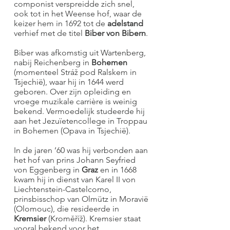
componist verspreidde zich snel,
ook tot in het Weense hof, waar de
keizer hem in 1692 tot de
adelstand
verhief met de titel
Biber von Bibern
.
Biber was afkomstig uit Wartenberg,
nabij Reichenberg in
Bohemen
(momenteel Stráž pod Ralskem in
Tsjechië), waar hij in 1644 werd
geboren. Over zijn opleiding en
vroege muzikale carrière is weinig
bekend. Vermoedelijk studeerde hij
aan het Jezuïetencollege in Troppau
in Bohemen (Opava in Tsjechië).
In de jaren ’60 was hij verbonden aan
het hof van prins Johann Seyfried
von Eggenberg in
Graz
en in 1668
kwam hij in dienst van Karel II von
Liechtenstein-Castelcorno,
prinsbisschop van Olmütz in Moravië
(Olomouc), die resideerde in
Kremsier
(Kroměříž). Kremsier staat
vooral bekend voor het