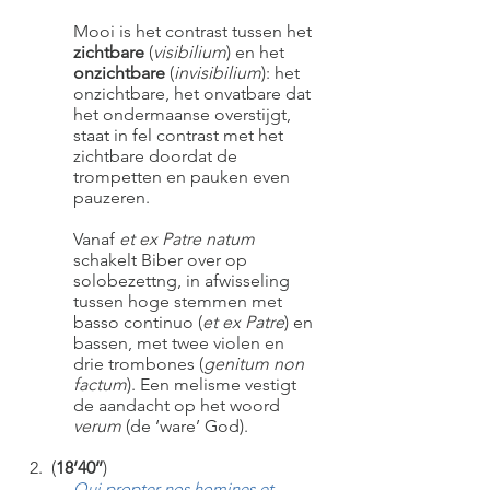
Mooi is het contrast tussen het
zichtbare
(
visibilium
) en het
onzichtbare
(
invisibilium
): het
onzichtbare, het onvatbare dat
het ondermaanse overstijgt,
staat in fel contrast met het
zichtbare doordat de
trompetten en pauken even
pauzeren.
Vanaf
et ex Patre natum
schakelt Biber over op
solobezettng, in afwisseling
tussen hoge stemmen met
basso continuo (
et ex Patre
) en
bassen, met twee violen en
drie trombones (
genitum non
factum
). Een melisme vestigt
de aandacht op het woord
verum
(de ‘ware’ God).
2. (
18’40’’
)
Qui propter nos homines et