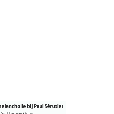
lancholie bij Paul Sérusier 
e Stukken
 van Grieg 