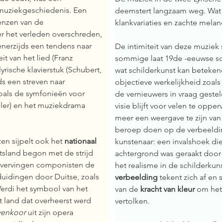
 muziekgeschiedenis. Een 
deemstert langzaam weg. Wat ov
enzen van de 
klankvariaties en zachte melan
r het verleden overschreden, 
enerzijds een tendens naar 
De intimiteit van deze muziek s
eit van het lied (Franz 
sommige laat 19de -eeuwse sch
rische klavierstuk (Schubert, 
wat schilderkunst kan beteke
s een streven naar 
objectieve werkelijkheid zoals 
zoals de symfonieën voor 
de vernieuwers in vraag gestel
ler) en het muziekdrama 
visie blijft voor velen te opper
meer een weergave te zijn van
beroep doen op de verbeeldi
n sijpelt ook het 
nationaal 
kunstenaar: een invalshoek di
tsland begon met de strijd 
achtergrond was geraakt door
 vervingen componisten de 
het realisme in de schilderkuns
uidingen door Duitse, zoals 
verbeelding
 tekent zich af en
erdi het symbool van het 
van de 
kracht van kleur
 om het
et land dat overheerst werd 
vertolken.
venkoor 
uit zijn opera 