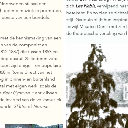
 Noorwegen stilaan een 
zich 
Les Nabis
, 
verwijzend naa
h getinte muziek te promoten, 
betekent. En zo zien ze zichze
n eerste van tien bundels 
stijl. Gauguin blijft hun inspira
terwijl Maurice Denis met zijn
de theoretische vertaling van 
 met de kennismaking van een 
en van de componist en 
1812-1887) die tussen 1853 en 
ieg daaruit 25 liederen voor 
ateert zijn enige – en populaire 
1868 in Rome direct van het 
eg in binnen- en buitenland 
tal met eigen werk, zoals de 
a 
Peer Gynt
 van Henrik Ibsen 
 de invloed van de volksmuziek 
bundel 
Slåtter
 of 
Noorse 