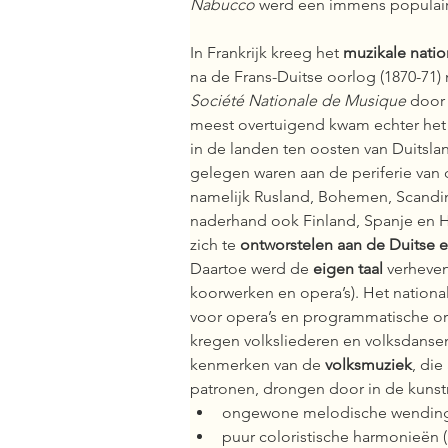
Nabucco 
werd een immens populair s
In Frankrijk kreeg het 
muzikale nati
na de Frans-Duitse oorlog (1870-71)
Société Nationale de Musique
 door
meest overtuigend kwam echter het 
in de landen ten oosten van Duitslan
gelegen waren aan de periferie van 
namelijk Rusland, Bohemen, Scandin
naderhand ook Finland, Spanje en H
zich te 
ontworstelen aan de Duitse e
Daartoe werd de 
eigen taal
 verheven
koorwerken en opera’s). Het national
voor opera’s en programmatische or
kregen volksliederen en volksdansen
kenmerken van de 
volksmuziek
, die
patronen, drongen door in de kunstm
ongewone melodische wending
puur coloristische harmonieën (