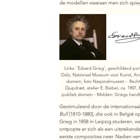
de modellen waaraan men zich spie
Links: ‘Edvard Grieg’, geschilderd portr
Oslo, Nationaal Museum voor Kunst, Arc
domein, foto Nasjonalmuseet -  Rechts
Djupdræt, atelier E. Bieber, ca. 1907, 
publiek domein - Midden: Griegs hand
Gestimuleerd door de internationaal
Bull
 (1810-1880), die ook in België op
Grieg in 1858 in Leipzig studeren, waa
ontpopte er zich als een uitstekende
eerste composities neer. Nadien verv