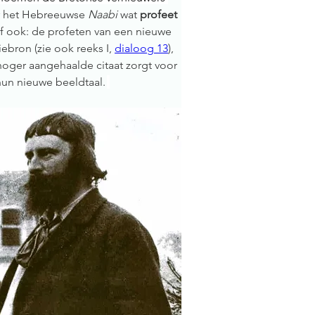
r het Hebreeuwse 
Naabi 
wat 
profeet 
lf ook: de profeten van een nieuwe 
tiebron (zie ook reeks I, 
dialoog 13
), 
 hoger aangehaalde citaat zorgt voor 
hun nieuwe beeldtaal. 