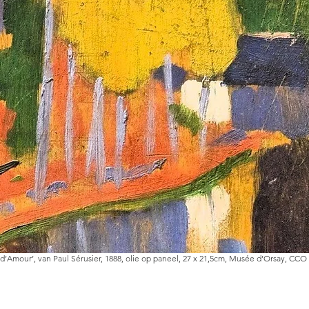
s d’Amour’, van Paul Sérusier, 1888, olie op paneel, 27 x 21,5cm, Musée d’Orsay, 