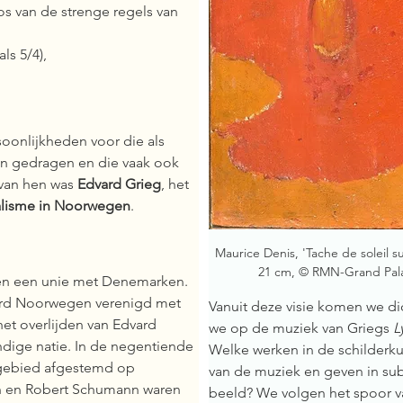
 van de strenge regels van 
ls 5/4),
soonlijkheden voor die als 
n gedragen en die vaak ook 
van hen was 
Edvard Grieg
, het 
alisme in Noorwegen
. 
Maurice Denis, 'Tache de soleil su
21 cm, © RMN-Grand Palai
en een unie met Denemarken. 
rd Noorwegen verenigd met 
Vanuit deze visie komen we di
het overlijden van Edvard 
we op de muziek van Griegs 
L
dige natie. In de negentiende 
Welke werken in de schilderku
gebied afgestemd op 
van de muziek en geven in subt
hn en Robert Schumann waren 
beeld?  We volgen het spoor v