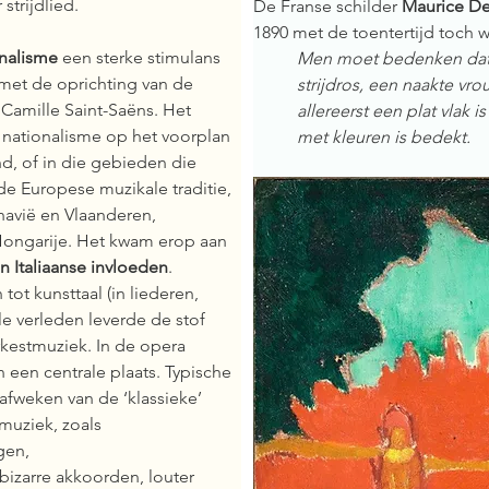
trijdlied. 
De Franse schilder 
Maurice De
1890 met de toentertijd toch 
onalisme
 een sterke stimulans 
Men moet bedenken dat e
 met de oprichting van de 
strijdros, een naakte vr
 Camille Saint-Saëns. Het 
allereerst een plat vlak 
nationalisme op het voorplan 
met kleuren is bedekt
.
d, of in die gebieden die 
de Europese muzikale traditie, 
avië en Vlaanderen, 
ongarije. Het kwam erop aan 
n Italiaanse invloeden
. 
 tot kunsttaal (in liederen, 
e verleden leverde de stof 
kestmuziek. In de opera 
 een centrale plaats. Typische 
 afweken van de ‘klassieke’ 
uziek, zoals  
en,  
bizarre akkoorden, louter 