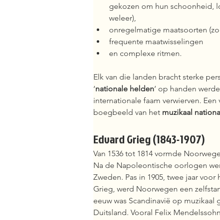
gekozen om hun schoonheid, los
weleer),  
onregelmatige maatsoorten (zoa
frequente maatwisselingen
en complexe ritmen.   
Elk van die landen bracht sterke per
‘
nationale helden
’ op handen werde
internationale faam verwierven. Een 
boegbeeld van het 
muzikaal nation
Edvard Grieg (1843-1907) 
Van 1536 tot 1814 vormde Noorweg
Na de Napoleontische oorlogen we
Zweden. Pas in 1905, twee jaar voor 
Grieg, werd Noorwegen een zelfstan
eeuw was Scandinavië op muzikaal 
Duitsland. Vooral Felix Mendelsso