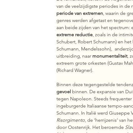
van de veelzijdigste periodes in de
periode van extremen
, waarin de gr
genres werden afgetast en tegenove
aan beide zijden van het spectrum: 
extreme reductie
, zoals in de intimit
Schubert, Robert Schumann) en het ly
Schumann, Mendelssohn),  anderzijd
uitbreiding, naar 
monumentaliteit
, 
extreem grote orkesten (Gustav Mah
(Richard Wagner). 
Binnen deze tegengestelde tendenze
gevoel
 binnen. De expansie van Dui
tegen Napoleon. Steeds frequenter
ingeburgerde Italiaanse tempo-aand
Schumann. In Italië werd Giuseppe V
Risorgimento
, de ‘herrijzenis’ van h
door Oostenrijk. Het beroemde 
Sla