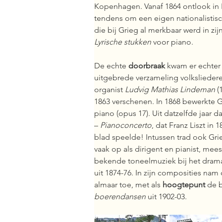
Kopenhagen. Vanaf 1864 ontlook in
tendens om een eigen nationalistisc
die bij Grieg al merkbaar werd in zij
Lyrische stukken
 voor piano. 
De echte 
doorbraak 
kwam er echter
uitgebrede verzameling volkslieder
organist 
Ludvig Mathias Lindeman
 (
1863 verschenen. In 1868 bewerkte Gr
piano (opus 17). Uit datzelfde jaar d
– 
Pianoconcerto
, dat Franz Liszt in 
blad speelde! Intussen trad ook Gri
vaak op als dirigent en pianist, mees
bekende toneelmuziek bij het dram
uit 1874-76. In zijn composities nam
almaar toe, met als 
hoogtepunt 
de 
boerendansen
 uit 1902-03.   