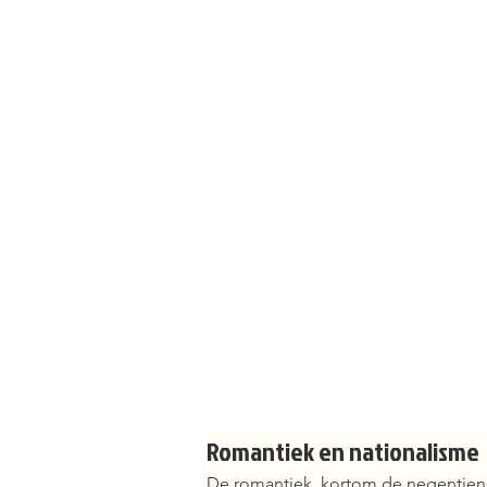
Romantiek en nationalisme
De romantiek, kortom de negentien