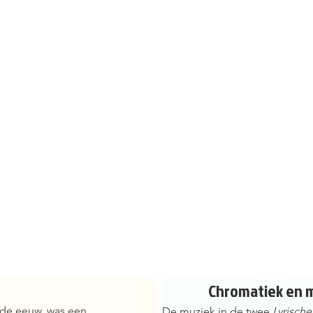
Chromatiek en me
de eeuw, was een 
De muziek in de twee 
Lyrisch