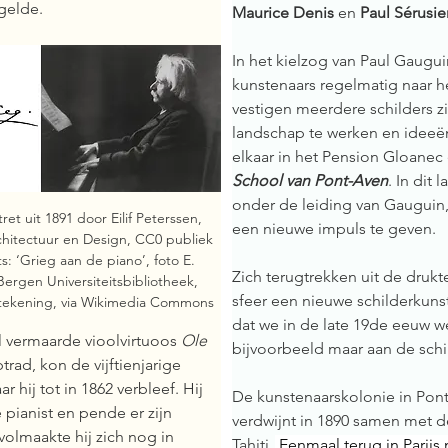
gelde. 
Maurice Denis
 en 
Paul Sérusie
In het kielzog van Paul Gaugui
kunstenaars regelmatig naar h
vestigen meerdere schilders zic
landschap te werken en ideeën
elkaar in het Pension Gloanec
School van Pont-Aven
. In dit
onder de leiding van Gauguin,
et uit 1891 door Eilif Peterssen, 
een nieuwe impuls te geven. 
hitectuur en Design, CC0 publiek 
: ‘Grieg aan de piano’, foto E. 
Zich terugtrekken uit de drukt
Bergen Universiteitsbibliotheek, 
sfeer een nieuwe schilderkuns
tekening, via Wikimedia Commons
dat we in de late 19de eeuw w
 vermaarde vioolvirtuoos 
Ole 
bijvoorbeeld maar aan de schi
trad, kon de vijftienjarige 
r hij tot in 1862 verbleef. Hij 
De kunstenaarskolonie in Pont-
 pianist en pende er zijn 
verdwijnt in 1890 samen met de
olmaakte hij zich nog in 
Tahiti. 
 Eenmaal terug in Parij