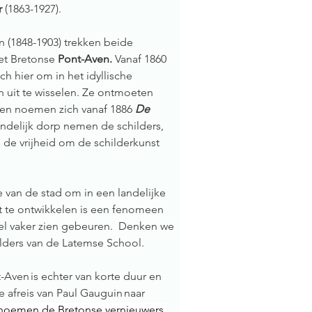
r
 (1863-1927).   
n (1848-1903) trekken beide 
et Bretonse 
Pont-Aven. 
Vanaf 1860 
h hier om in het idyllische 
 uit te wisselen. Ze ontmoeten 
 en noemen zich vanaf 1886 
De 
 landelijk dorp nemen de schilders, 
 de vrijheid om de schilderkunst 
e van de stad om in een landelijke 
t te ontwikkelen is een fenomeen 
el vaker zien gebeuren.  Denken we 
lders van de Latemse School. 
Aven is echter van korte duur en 
 afreis van Paul Gauguin naar 
s noemen de Bretonse vernieuwers 