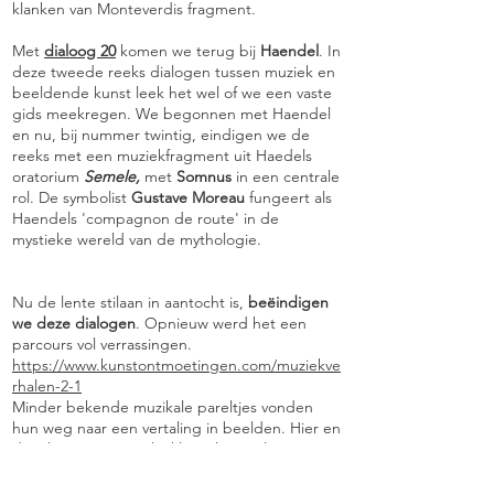
klanken van Monteverdis fragment.
Met
dialoog 20
komen we terug bij
Haendel
. In
deze tweede reeks dialogen tussen muziek en
beeldende kunst leek het wel of we een vaste
gids meekregen. We begonnen met Haendel
en nu, bij nummer twintig, eindigen we de
reeks met een muziekfragment uit Haedels
oratorium
Semele,
met
Somnus
in een centrale
rol. De symbolist
Gustave Moreau
fungeert als
Haendels 'compagnon de route' in de
mystieke wereld van de mythologie.
Nu de lente stilaan in aantocht is,
beëindigen
we deze dialogen
. Opnieuw werd het een
parcours vol verrassingen.
https://www.kunstontmoetingen.com/muziekve
rhalen-2-1
Minder bekende muzikale pareltjes vonden
hun weg naar een vertaling in beelden. Hier en
daar kwamen we ook “klassiekers” als
ankerpunten tegen. We hopen dat de
dialogen de winter voor jou iets korter deden