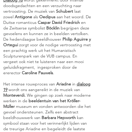
Dialoog 18
wordt gekenmerkt door intense
doodsgedachten en een verzuchting naar
vertroosting. De muziek van
Schubert
laat
zowel
Antigone
als
Oedipus
aan het woord. De
Duitse romanticus
Caspar David Friedrich
en
de Zwitserse symbolist
Böcklin
begrijpen deze
gevoelens en kunnen ze in beelden vertolken.
De hedendaagse beeldhouwer
Philip Aguirre y
Ortegui
zorgt voor de nodige vertroosting met
een prachtig werk uit het Humanistisch
Sculpturenpark van de VUB campus. En
vergeet ook niet te luisteren naar een mooi
geluidsfragment, ingesproken door de
ererector
Caroline Pauwels
.
Het intense rouwproces van
Ariadne
in
dialoog
19
wordt ons aangereikt in de muziek van
Monteverdi.
We gingen op zoek naar moderne
werken in de
beeldentuin van het Kröller-
Müller
museum en vonden antwoorden die het
gevoel ondersteunen. Zelfs een abstract
beeldhouwwerk van
Barbara Hepworth
kan
symbool staan voor het verinnerlijkt lijden van
de treurige Ariadne en begeleidt de laatste