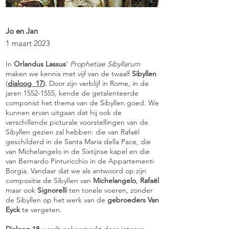
Jo en Jan
1 maart 2023
In
Orlandus Lassus
’
Prophetiae Sibyllarum
maken we kennis met vijf van de twaalf
Sibyllen
(
dialoog 17
).
Door zijn verblijf in Rome, in de
jaren
1552-1555
, kende de getalenteerde
componist het thema van de Sibyllen goed. We
kunnen ervan uitgaan dat hij ook de
verschillende picturale voorstellingen van de
Sibyllen gezien zal hebben: die van Rafaël
geschilderd in de Santa Maria della Pace, die
van Michelangelo in de Sixtijnse kapel en die
van Bernardo Pinturicchio in de Appartementi
Borgia. Vandaar dat we als antwoord op zijn
compositie de Sibyllen van
Michelangelo
,
Rafaël
maar ook
Signorelli
ten tonele voeren, zonder
de Sibyllen op het werk van de
gebroeders Van
Eyck
te vergeten.