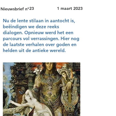
23
1 maart 2023
Nieuwsbrief n°
Nu de lente stilaan in aantocht is,
beëindigen we deze reeks
dialogen. Opnieuw werd het een
parcours vol verrassingen. Hier nog
de laatste verhalen over goden en
helden uit de antieke wereld.