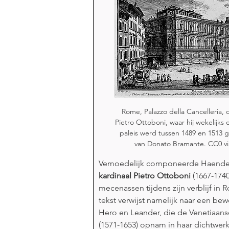
Rome, Palazzo della Cancelleria, 
Pietro Ottoboni, waar hij wekelijks
paleis werd tussen 1489 en 1513
van Donato Bramante. CC0 v
Vemoedelijk componeerde Haendel d
kardinaal Pietro Ottoboni
 (1667-1740
mecenassen tijdens zijn verblijf in
tekst verwijst namelijk naar een be
Hero en Leander, die de Venetiaans
(1571-1653) opnam in haar dichtwerk