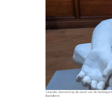
'Leander, stervend op de oever van de Hellespont
Beeldbron