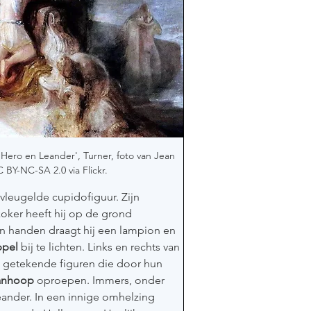
n Hero en Leander', Turner, foto van Jean 
 BY-NC-SA 2.0 via Flickr.
vleugelde cupidofiguur. Zijn 
oker heeft hij op de grond 
 handen draagt hij een lampion en 
ppel
 bij te lichten. Links en rechts van 
getekende figuren die door hun 
wanhoop
 oproepen. Immers, onder 
eander. In een innige omhelzing 