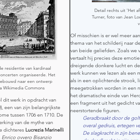
Detail rechts uit 'Het 
Turner, foto van Jean L
v
Of misschien is er wel meer aan
thema van het schilderij naar 
van beide geliefden. Zoals we 
vertaalt hij precies deze emotie
dreigende donkere lucht en de 
de residentie van kardinaal 
werk kunnen we lezen als een ma
 concerten organiseerde. Het 
als in een oplichtende strook, 
 gebouwd naar een ontwerp 
meegetrokken worden in een ne
ia Wikimedia Commons
het dramatische einde van Hero
it werk in opdracht van 
een fragment uit het gedicht va
), een van zijn belangrijkste 
neerstortende figuren.
 Rome tussen 1706 en 1710. De 
Geradbraakt door de golf
werking van de mythe van 
overal gedruis, ertegen ve
e dichteres 
Lucrezia Marinelli
De slagkracht in zijn be
 
Enrico ovvero Bisanzio 