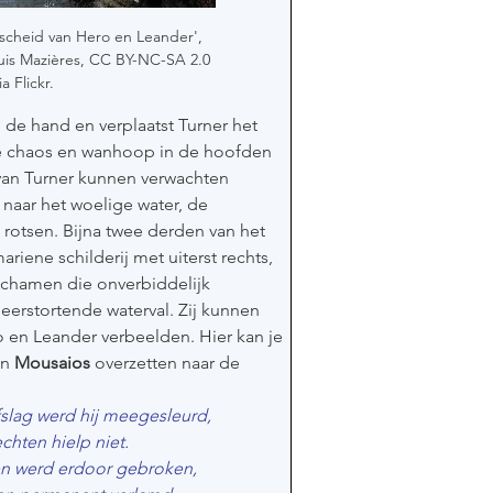
afscheid van Hero en Leander', 
ouis Mazières, CC BY-NC-SA 2.0 
ia Flickr.
 de hand en verplaatst Turner het 
de chaos en wanhoop in de hoofden 
van Turner kunnen verwachten 
 naar het woelige water, de 
rotsen. Bijna twee derden van het 
riene schilderij met uiterst rechts, 
lichamen die onverbiddelijk 
erstortende waterval. Zij kunnen 
 en Leander verbeelden. Hier kan je 
n 
Mousaios 
overzetten naar de 
slag werd hij meegesleurd,
chten hielp niet.
nen werd erdoor gebroken,