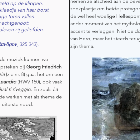
nemen ze afscheid aan de oever
zeld op de klippen.
zoekplaatje om beide protagon
leedje van haar borst
de wel heel woel
ige Hellespont
oge toren vallen.
r echtgenoot:
ander moment van het mytholog
leven zij geliefden.
accent te verleggen. Niet de d
van Hero, maar het steeds teru
έανδρον
, 325-343).
zijn thema. 
 de muziek kunnen we 
psteken bij 
Georg Friedrich 
zia
 (zie nr. 8) gaat het om een 
Leandro
(HWV 150), ook vaak 
ual ti riveggio
. En zoals 
La 
 de werken met als thema de 
 uiterste nood. 