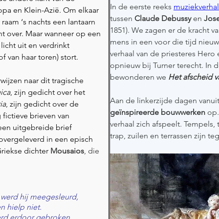
In de eerste reeks 
muziekverhale
opa en Klein-Azië. Om elkaar 
tussen 
Claude
Debussy
 en 
Jose
raam ‘s nachts een lantaarn 
1851). We zagen er de kracht v
t over. Maar wanneer op een 
mens in een voor die tijd nieuw
icht uit en verdrinkt 
verhaal van de priesteres Her
f van haar toren) stort.
opnieuw bij Turner terecht. In
bewonderen we 
Het afscheid 
ijzen naar dit tragische 
ica
, zijn gedicht over het 
Aan de linkerzijde dagen vanuit
ia
, zijn gedicht over de 
geïnspireerde bouwwerken
 op
 fictieve brieven van 
verhaal zich afspeelt. Tempels
een uitgebreide brief 
trap, zuilen en terrassen zijn 
l overgeleverd in een episch 
iekse dichter 
Mousaios
, die 
 werd hij meegesleurd,
n hielp niet.
erd erdoor gebroken,