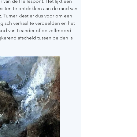
 van de Hellespont. Het lijkt een 
isten te ontdekken aan de rand van 
. 
Turner kiest er dus voor om een 
isch verhaal te verbeelden en het 
ood van Leander of de zelfmoord 
gkerend afscheid tussen beiden is 