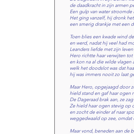
de daadkracht in zijn armen 
Een gulp van water stroomde in
Het ging vanzelf, hij dronk het
een smerig drankje met een 
Toen blies een kwade wind de
en werd, nadat hij veel had m
Leanders liefde met zijn leve
Hero richtte haar verwijten tot
en kon na al die wilde vlagen 
welk het doodslot was dat haa
hij was immers nooit zo laat g
Maar Hero, opgejaagd door zo
hield stand en gaf haar ogen n
De Dageraad brak aan, ze zag 
Ze hield haar ogen stevig op 
en zocht de einder af naar sp
weggedwaald op zee, omdat 
Maar vond, beneden aan de bas