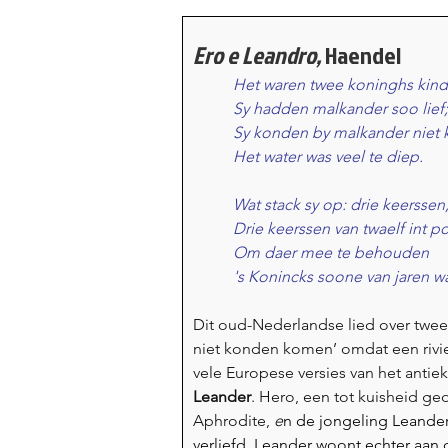
Ero e Leandro, 
Haendel
Het waren twee koninghs kind
Sy hadden malkander soo lief;
Sy konden by malkander niet
Het water was veel te diep.
Wat stack sy op: drie keerssen
Drie keerssen van twaelf int po
Om daer mee te behouden
's Konincks soone van jaren w
Dit oud-Nederlandse lied over twee 
niet konden komen’ omdat een rivie
vele Europese versies van het antiek
Leander
. Hero, een tot kuisheid ge
Aphrodite, 
e
n de jongeling Leander 
verliefd. Leander woont echter aan 