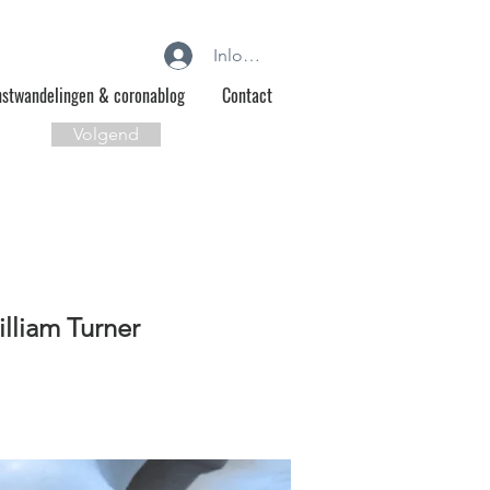
Inloggen
stwandelingen & coronablog
Contact
Volgend
lliam Turner