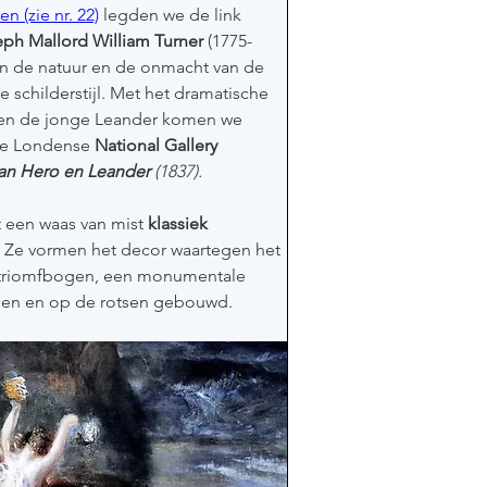
n (zie nr. 22)
 legden we de link 
ph Mallord William Turner 
(1775-
an de natuur en de onmacht van de 
e schilderstijl. Met het dramatische 
o en de jonge Leander komen we 
 de Londense 
National Gallery
van Hero en Leander
 (1837).
 een waas van mist 
klassiek 
. Ze vormen het decor waartegen het 
, triomfbogen, een monumentale 
tegen en op de rotsen gebouwd. 