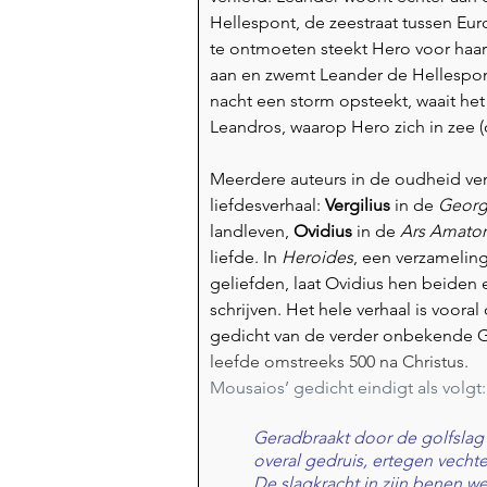
Hellespont, de zeestraat tussen Eur
te ontmoeten steekt Hero voor haar 
aan en zwemt Leander de Hellespon
nacht een storm opsteekt, waait het l
Leandros, waarop Hero zich in zee (o
Meerdere auteurs in de oudheid verw
liefdesverhaal: 
Vergilius 
in de 
Georg
landleven, 
Ovidius 
in de 
Ars Amator
liefde. In 
Heroides
, een verzameling
geliefden, laat Ovidius hen beiden 
schrijven. Het hele verhaal is voora
gedicht van de verder onbekende Gr
leefde omstreeks 500 na Christus.
Mousaios’ gedicht eindigt als volgt:
Geradbraakt door de golfslag
overal gedruis, ertegen vechte
De slagkracht in zijn benen w