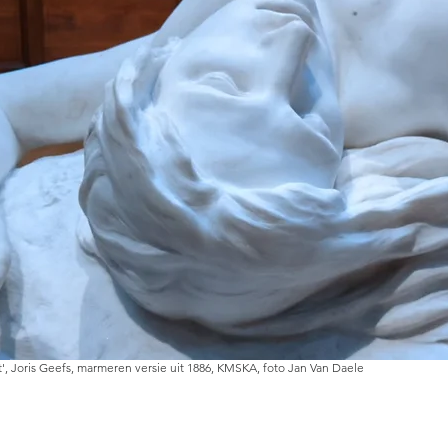
', Joris Geefs, marmeren versie uit 1886, KMSKA, foto Jan Van Daele