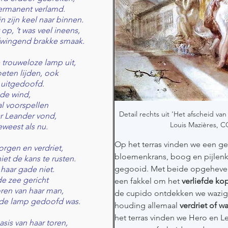
permanent verlamd.
 zijn keel naar binnen.
 op, ’t was veel ineens,
dwingend brakke smaak.
 trouweloze lamp uit,
oeten lijden, ook
n uitgedoofd.
 de wind,
al voorspellen
Detail rechts uit 'Het afscheid va
r Leander vond,
Louis Mazières, CC
eweest als nu.
Op het terras vinden we een ge
rgen en verdriet,
bloemenkrans, boog en pijlenk
iet de kans te rusten.
gegooid. Met beide opgeheven
haar gade niet.
de zee gericht
een fakkel om het 
verliefde ko
oren van haar man,
de cupido ontdekken we wazig 
de lamp gedoofd was.
houding allemaal 
verdriet of 
het terras vinden we Hero en L
is van haar toren,