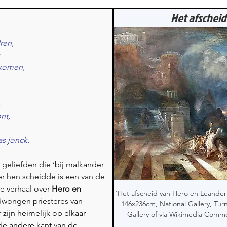
Het afschei
ren,
 komen,
,
nt,
as jonck.
geliefden die ‘bij malkander 
r hen scheidde is een van de 
e verhaal over
Hero en 
'Het afscheid van Hero en Leander',
dwongen priesteres van 
146x236cm, National Gallery, Tur
zijn heimelijk op elkaar 
Gallery of via Wikimedia Comm
de andere kant van de 