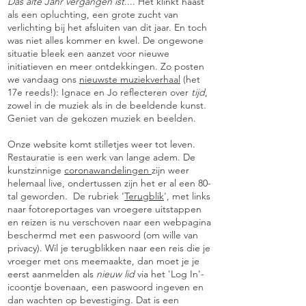
Das alte Jahr vergangen ist
.... Het klinkt haast
als een opluchting, een grote zucht van
verlichting bij het afsluiten van dit jaar. En toch
was niet alles kommer en kwel. De ongewone
situatie bleek een aanzet voor nieuwe
initiatieven en meer ontdekkingen. Zo posten
we vandaag ons
nieuwste muziekverhaal
(het
17e reeds!): Ignace en Jo reflecteren over
tijd
,
zowel in de muziek als in de beeldende kunst.
Geniet van de gekozen muziek en beelden.
Onze website komt stilletjes weer tot leven.
Restauratie is een werk van lange adem. De
kunstzinnige
coronawandelingen
zijn weer
helemaal live, ondertussen zijn het er al een 80-
tal geworden. De rubriek '
Terugblik
', met links
naar fotoreportages van vroegere uitstappen
en reizen is nu verschoven naar een webpagina
beschermd met een paswoord (om wille van
privacy). Wil je terugblikken naar een reis die je
vroeger met ons meemaakte, dan moet je je
eerst aanmelden als
nieuw lid
via het 'Log In'-
icoontje bovenaan, een paswoord ingeven en
dan wachten op bevestiging. Dat is een