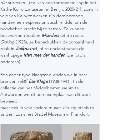
die sprechen 
[titel van een tentoonstelling in het 
Käthe Kollwitzmuseum in Berlijn, 2020-21]: zoals in 
vele van Kollwitz werken zijn dominerende 
handen een expressionistisch middel om de 
boodschap kracht bij te zetten. Ze kunnen 
beschermen zoals in 
Moeders 
uit de reeks 
Oorlog
 (1923), ze benadrukken de zorgelijkheid 
zoals in 
Zelfportret
, of ze ondersteunen de 
wanhopige 
Man met vier handen
 (zie foto's 
onderaan).
Een ander type klaagzang vinden we in haar 
bronzen reliëf 
Die Klage
 (1938-1941). In de 
collectie van het Middelheimmuseum te 
Antwerpen wordt een exemplaar van dit werk 
bewaard.
maar ook in vele andere musea zijn afgietsels te 
vinden, zoals het Städel Museum in Frankfurt.