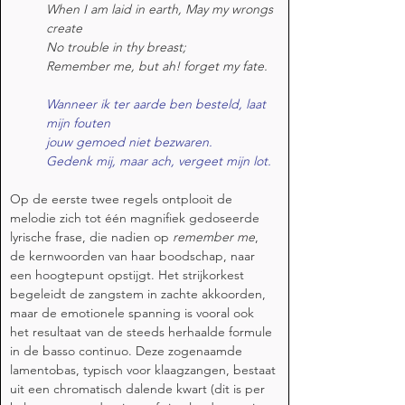
When I am laid in earth, May my wrongs 
create
No trouble in thy breast;
Remember me, but ah! forget my fate.
Wanneer ik ter aarde ben besteld, laat 
mijn fouten 
jouw gemoed niet bezwaren. 
Gedenk mij, maar ach, vergeet mijn lot.
Op de eerste twee regels ontplooit de 
melodie zich tot één magnifiek gedoseerde 
lyrische frase, die nadien op 
remember me
, 
de kernwoorden van haar boodschap, naar 
een hoogtepunt opstijgt. Het strijkorkest 
begeleidt de zangstem in zachte akkoorden, 
maar de emotionele spanning is vooral ook 
het resultaat van de steeds herhaalde formule 
in de basso continuo. Deze zogenaamde 
lamentobas, typisch voor klaagzangen, bestaat 
uit een chromatisch dalende kwart (dit is per 