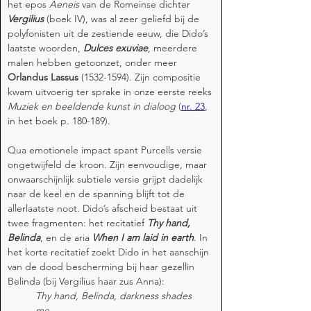
het epos 
Aeneis
 van de Romeinse dichter 
Vergilius
(boek IV), was al zeer geliefd bij de 
polyfonisten uit de zestiende eeuw, die Dido’s 
laatste woorden, 
Dulces exuviae
, meerdere 
malen hebben getoonzet, onder meer 
Orlandus Lassus
 (1532-1594). Zijn compositie 
kwam uitvoerig ter sprake in onze eerste reeks 
Muziek en beeldende kunst in dialoog
 (
nr. 23
, 
in het boek p. 180-189).
Qua emotionele impact spant Purcells versie 
ongetwijfeld de kroon. Zijn eenvoudige, maar 
onwaarschijnlijk subtiele versie grijpt dadelijk 
naar de keel en de spanning blijft tot de 
allerlaatste noot. Dido’s afscheid bestaat uit 
twee fragmenten: het recitatief 
Thy hand, 
Belinda
, en de aria 
When I am laid in earth
. In 
het korte recitatief zoekt Dido in het aanschijn 
van de dood bescherming bij haar gezellin 
Belinda (bij Vergilius haar zus Anna):
Thy hand, Belinda, darkness shades 
me,                          