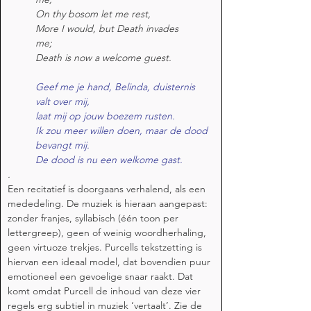
On thy bosom let me rest,
More I would, but Death invades 
me;                               
Death is now a welcome guest.
Geef me je hand, Belinda, duisternis 
valt over mij, 
laat mij op jouw boezem rusten. 
Ik zou meer willen doen, maar de dood 
bevangt mij. 
De dood is nu een welkome gast.
.
Een recitatief is doorgaans verhalend, als een 
mededeling. De muziek is hieraan aangepast: 
zonder franjes, syllabisch (één toon per 
lettergreep), geen of weinig woordherhaling, 
geen virtuoze trekjes. Purcells tekstzetting is 
hiervan een ideaal model, dat bovendien puur 
emotioneel een gevoelige snaar raakt. Dat 
komt omdat Purcell de inhoud van deze vier 
regels erg subtiel in muziek ‘vertaalt’. Zie de 