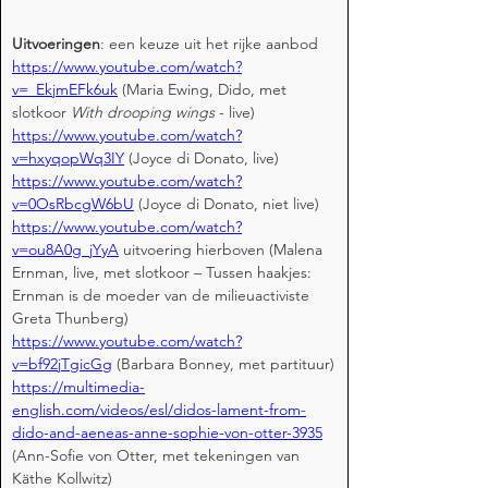
Uitvoeringen
: een keuze uit het rijke aanbod
https://www.youtube.com/watch?
v=_EkjmEFk6uk
 (Maria Ewing, Dido, met 
slotkoor 
With drooping wings
 - live)
https://www.youtube.com/watch?
v=hxyqopWq3IY
 (Joyce di Donato, live)
https://www.youtube.com/watch?
v=0OsRbcgW6bU
 (Joyce di Donato, niet live)
https://www.youtube.com/watch?
v=ou8A0g_jYyA
 uitvoering hierboven (Malena 
Ernman, live, met slotkoor – Tussen haakjes: 
Ernman is de moeder van de milieuactiviste 
Greta Thunberg)
https://www.youtube.com/watch?
v=bf92jTgicGg
 (Barbara Bonney, met partituur)
https://multimedia-
english.com/videos/esl/didos-lament-from-
dido-and-aeneas-anne-sophie-von-otter-3935
(Ann-Sofie von Otter, met tekeningen van 
Käthe Kollwitz)