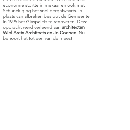
economie stortte in mekaar en ook met
Schunck ging het snel bergafwaarts. In
plaats van afbreken besloot de Gemeente
in 1995 het Glaspaleis te renoveren. Deze
opdracht werd verleend aan
architecten
Wiel Arets Architects en Jo Coenen
. Nu
behoort het tot een van de meest
invloedrijke gebouwen van de 20e eeuw
uitgeroepen door The International Union
of Architects.
Tegenwoordig is het gebouw, onder de
oude naam
Schunck
, in gebruik als
multidisciplinair cultureel instituut met
een museum voor moderne en
hedendaagse kunst, een centrum voor
onderzoek en presentatie op het terrein
van architectuur en stedenbouw, een
muziekschool, een openbare bibliotheek,
aangevuld met een restaurant en café.
Het
Openluchttheater van Valkenburg
i
s