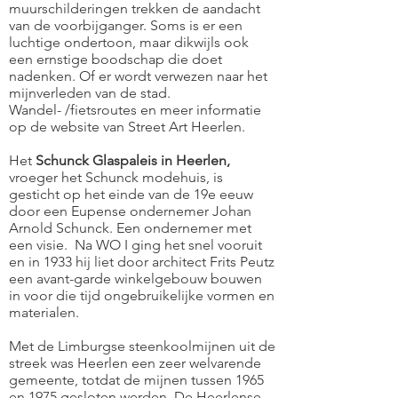
muurschilderingen trekken de aandacht
van de voorbijganger. Soms is er een
luchtige ondertoon, maar dikwijls ook
een ernstige boodschap die doet
nadenken. Of er wordt verwezen naar het
mijnverleden van de stad.
Wandel- /fietsroutes en meer informatie
op de website van
Street Art Heerlen
.
Het
Schunck Glaspaleis in Heerlen,
vroeger het Schunck modehuis, is
gesticht op het einde van de 19e eeuw
door een Eupense ondernemer Johan
Arnold Schunck. Een ondernemer met
een visie. Na WO I ging het snel vooruit
en in 1933 hij liet door architect Frits Peutz
een avant-garde winkelgebouw bouwen
in voor die tijd ongebruikelijke vormen en
materialen.
Met de Limburgse steenkoolmijnen uit de
streek was Heerlen een zeer welvarende
gemeente, totdat de mijnen tussen 1965
en 1975 gesloten werden. De Heerlense