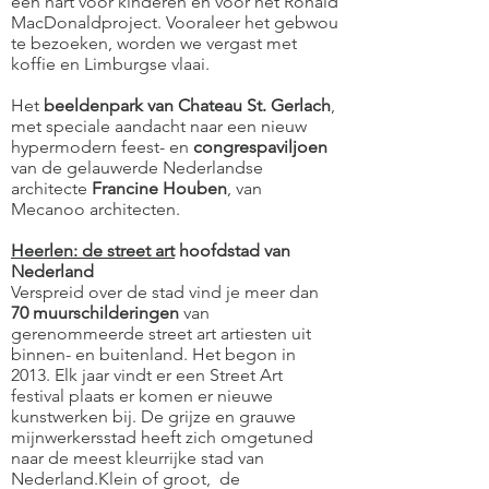
een hart voor kinderen en voor het Ronald
MacDonaldproject. Vooraleer het gebwou
te bezoeken, worden we vergast met
koffie en Limburgse vlaai.
Het
beeldenpark van Chateau St. Gerlach
,
met speciale aandacht naar een nieuw
hypermodern feest- en
congrespaviljoen
van de gelauwerde Nederlandse
architecte
Francine Houben
, van
Mecanoo architecten.
Heerlen: de street art
hoofdstad van
Nederland
Verspreid over de stad vind je meer dan
70 muurschilderingen
van
gerenommeerde street art artiesten uit
binnen- en buitenland. Het begon in
2013. Elk jaar vindt er een Street Art
festival plaats er komen er nieuwe
kunstwerken bij. De grijze en grauwe
mijnwerkersstad heeft zich omgetuned
naar de meest kleurrijke stad van
Nederland.Klein of groot, de