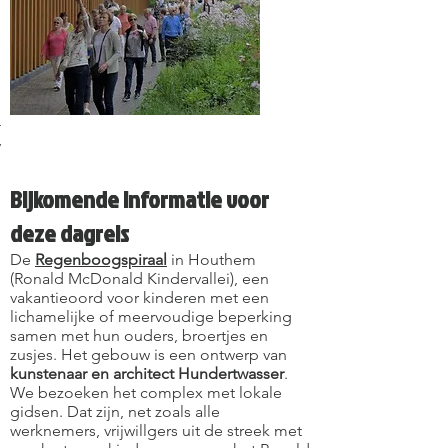
enburg
them
Valkenburg
luchtheater
teau
Kindervallei
s
lach
Bijkomende informatie voor
deze dagreis
De
Regenboogspiraal
in Houthem
(Ronald McDonald Kindervallei), een
vakantieoord voor kinderen met een
lichamelijke of meervoudige beperking
samen met hun ouders, broertjes en
zusjes. Het gebouw is een ontwerp van
kunstenaar en architect Hundertwasser
.
We bezoeken het complex met lokale
gidsen. Dat zijn, net zoals alle
werknemers, vrijwillgers uit de streek met