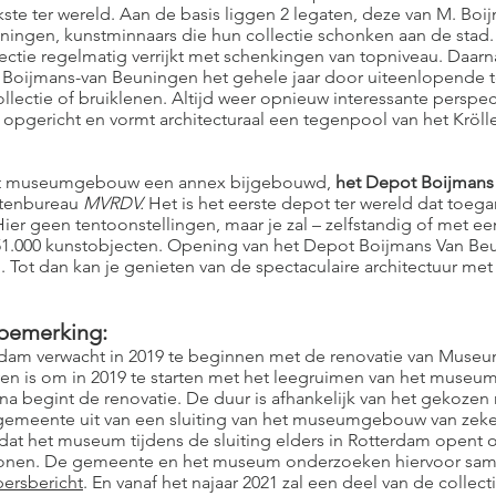
ste ter wereld. Aan de basis liggen 2 legaten, deze van M. Boij
ningen, kunstminnaars die hun collectie schonken aan de stad.
lectie regelmatig verrijkt met schenkingen van topniveau. Daarn
Boijmans-van Beuningen het gehele jaar door uiteenlopende t
ollectie of bruiklenen. Altijd weer opnieuw interessante perspe
gericht en vormt architecturaal een tegenpool van het Kröll
 het museumgebouw een annex bijgebouwd,
het Depot Boijmans
ctenbureau
MVRDV.
Het is het eerste depot ter wereld dat toega
Hier geen tentoonstellingen, maar je zal – zelfstandig of met e
51.000 kunstobjecten. Opening van het Depot Boijmans Van Beu
 Tot dan kan je genieten van de spectaculaire architectuur me
dbemerking:
am verwacht in 2019 te beginnen met de renovatie van Muse
ven is om in 2019 te starten met het leegruimen van het mus
na begint de renovatie. De duur is afhankelijk van het gekozen 
emeente uit van een sluiting van het museumgebouw van zeker d
dat het museum tijdens de sluiting elders in Rotterdam opent 
 te tonen. De gemeente en het museum onderzoeken hiervoor sa
persbericht
. En vanaf het najaar 2021 zal een deel van de collectie