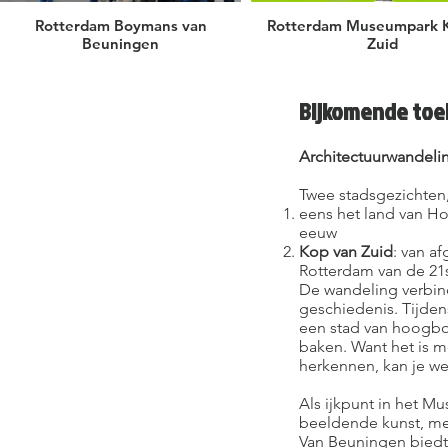
Rotterdam Boymans van
Rotterdam Museumpark 
Beuningen
Zuid
Bijkomende toel
Architectuurwandel
Twee stadsgezichten,
eens het land van H
eeuw
Kop van Zuid
: van a
Rotterdam van de 21
De wandeling verbind
geschiedenis. Tijden
een stad van hoogbo
baken. Want het is m
herkennen, kan je we
Als ijkpunt in het 
beeldende kunst, met
Van Beuningen biedt 