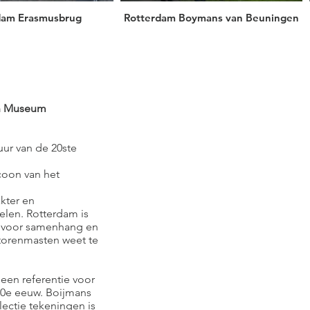
dam Erasmusbrug
Rotterdam Boymans van Beuningen
en Museum
uur van de 20ste
coon van het
kter en
elen. Rotterdam is
t voor samenhang en
 torenmasten weet te
,
een referentie voor
20e eeuw. Boijmans
ectie tekeningen is