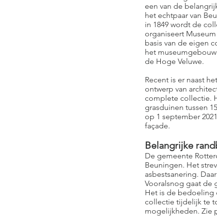
een van de belangrijk
het echtpaar van Beu
in 1849 wordt de col
organiseert Museum 
basis van de eigen c
het museumgebouw op
de Hoge Veluwe.
Recent is er naast
ontwerp van archite
complete collectie. 
grasduinen tussen 1
op 1 september 2021.
façade.
Belangrijke ran
De gemeente Rotterd
Beuningen. Het stre
asbestsanering. Daar
Vooralsnog gaat de g
Het is de bedoeling 
collectie tijdelijk
mogelijkheden. Zie