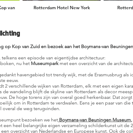
Kop van
Rotterdam Hotel New York
Rotter
ichting
ing op Kop van Zuid en bezoek aan het Boymans-van Beuning
 telkens een episode van eigentijdse architectuur:
oboken, nu het
Museumpark
met een overzicht van de architect
fgedankt havengebied tot trendy wijk, met de Erasmusbrug als i
ste eeuw.
t 2 verschillende wijken van Rotterdam, elk met een eigen kara
s de wandeling blijft de skyline van Rotterdam als decor meesp
uw. De hoge torens zijn van overal goed herkenbaar. Dat zorg
oeilijk om in Rotterdam te verdwalen. Eens je een paar van die
l overal de weg terugvinden.
Museumpunt bezoeken we het
Boymans-van Beuningen Museum
 een heel belangrijke eigen verzameling schilderkunst uit de 
een overzicht van Nederlandse en Europese kunst. Ook de coll