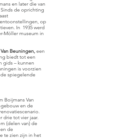
mans en later die van
 Sinds de oprichting
aast
entoonstellingen, op
ctieven. In 1935 werd
er-Möller museum in
 Van Beuningen,
een
ng biedt tot een
en gids – kunnen
ningen is voorzien
t de spiegelende
um Boijmans Van
eumgebouw en de
renovatiescenario.
rie tot vier jaar.
om (delen van) de
men de
 te zien zijn in het