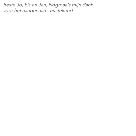
Beste Jo, Els en Jan, Nogmaals mijn dank
voor het aangenaam, uitstekend
georganiseerd weekend. Mooi te ervaren
hoe jullie elkaar deskundig aanvullen.
Hartelijk, V.
En nog nagenietend van jullie
ongelooflijke interessante trip naar
Friesland het was de Plus que parfait.
Liefs, H.
Weekend van 12-14 nov 2021
Bedankt Jo en Jan.
Mooie fotoreportage... En ja.. Dat kan
alleen na een schitterend weekend, met
actieve en enthousiaste en tevreden
deelnemers begeleid door een intelligent
team. Jullie verdienen een groot applaus.
H. & M.
Dank je wel voor de mooie foto’s! Het is
nog even nagenieten van deze