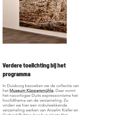
rg
sburg
Duisburg
afen
enhafen
en
Essen
Verdere toelichting bij het
programma
In Duisburg bezoeken we de collectie van
het
Museum Küppersmühle
.
Daar vormt
het naoorlogse Duits expressionisme het
hoofdthema van de verzameling. Zo
vinden we hier een indrulwekkende
verzameling werken van Anselm Kiefer en
Gerhard Richter hier hun plaats.Het