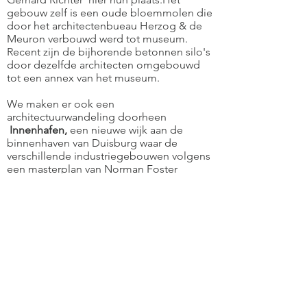
gebouw zelf is een oude bloemmolen die
door het architectenbueau Herzog & de
Meuron verbouwd werd tot museum.
Recent zijn de bijhorende betonnen silo's
door dezelfde architecten omgebouwd
tot een annex van het museum.
We maken er ook een
architectuurwandeling doorheen
Innenhafen,
een nieuwe wijk aan de
binnenhaven van Duisburg waar de
verschillende industriegebouwen volgens
een masterplan van Norman Foster
omgebouwd zijn tot wooneenheden,
kantoren en cultuurgebouwen. EEn
nieuwe plek om te wonen aan het water.
Lunchen doen we in een restaurant aan
het dok.
Na de middag staat het
Folkwang-
museum
in Essen op het programma en
daarna verkennen we het
Zollverein
, een