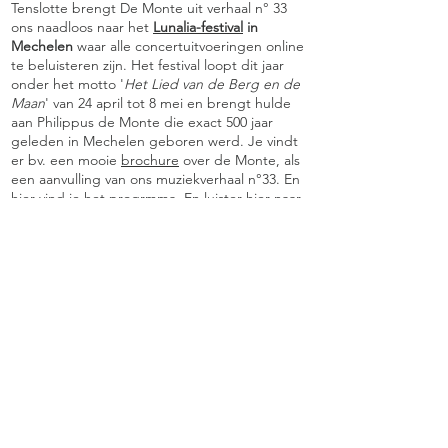
Tenslotte brengt De Monte uit verhaal n° 33
ons naadloos naar het
Lunalia-festival
in
Mechelen
waar alle concertuitvoeringen online
te beluisteren zijn. Het festival loopt dit jaar
onder het motto '
Het Lied van de Berg en de
Maan
' van 24 april tot 8 mei en brengt hulde
aan Philippus de Monte die exact 500 jaar
geleden in Mechelen geboren werd. Je vindt
er bv. een mooie
brochure
over de Monte, als
een aanvulling van ons muziekverhaal n°33. En
hier
vind je het progrmma. En luister
hier
naar
Artist in residence Floris De Rycker die een ode
brengt aan Philippus de Monte vanuit de Sint-
Romboutstoren van Mechelen.