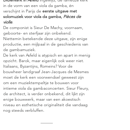
Didierkerk in Asfeld
ingewijd, de fameuze kerk
in de vorm van een viola da gamba, én
verschijnt in Parijs de
eerste uitgave met
solomuziek voor viola da gamba,
Pièces de
violle
.
De componist is Sieur De Machy, voornaam,
geboorte- en sterfjaar zijn onbekend.
Niettemin betekende deze uitgave, zijn enige
productie, een mijlpaal in de geschiedenis van
de gambamuziek.
De kerk van Asfeld is atypisch en apart in menig
opzicht. Barok, maar eigenlijk ook weer niet.
Italiaans, Byzantijns, Romeins? Voor de
bouwheer landgraaf Jean-Jacques de Mesmes
moet de kerk een voorwendsel geweest zijn
om een muziektempeltje te bouwen voor
intieme viola da gambaconcerten. Sieur Fleury,
de architect, is verder onbekend, dit lijkt zijn
enige bouwwerk, maar van een akoestisch
niveau en esthetische originaliteit die vandaag
nog steeds verbluffen.
______