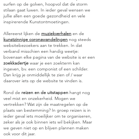
surfen op de golven, hoopvol dat de storm
stilaan gaat luwen. In ieder geval wensen we
jullie allen een goede gezondheid en vele
inspirerende Kunstontmoetingen.
Allereerst lijken de
muziekverhalen
en de
kunstzinnige coronawandelingen
nog steeds
websitebezoekers aan te trekken. In dat
verband misschien een handig weetje:
bovenaan elke pagina van de website is er een
zoekkadertje
waar je een zoekterm kan
ingeven, bv. een componist of een schilder.
Dan krijg je onmiddellijk te zien of / waar
daarover iets op de website te vinden is.
Rond de
reizen en de uitstappen
hangt nog
veel mist en onzekerheid. Mogen we
vertrekken? Wat zijn de maatregelen op de
plaats van bestemming? In groep reizen is in
ieder geval iets moeilijker om te organiseren,
zeker als je ook binnen iets wil bekijken. Maar
we geven niet op en blijven plannen maken
ook voor dit jaar.