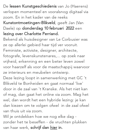
De
lessen Kunstgeschiedenis
van Jo (Haerens)
verlopen momenteel en vooralsnog digitaal via
zoom. En in het kader van de reeks
Kunstontmoetingen-Blikveld
, geeft Jan (Van
Daele) op
donderdag 10 februari 2022
een
lezing over Charlotte Perriand.
Bekend als huisdesigner van Le Corbusier was
ze op allerlei gebied haar tijd ver vooruit.
Feministe, activiste, designer, architecte,
fotografe, levenskunstenares,... op zoek naar
vrijheid, erkenning en een beter leven zowel
voor haarzelf als voor de maatschappij waarvoor
ze interieurs en meubelen ontwierp.
Deze lezing loopt in samenwerking met GC 't
Blikveld te Bonheiden en gaat normaal 'live'
door in de zaal van 't Kranske. Als het niet kan
of mag, dan gaat het online via zoom. Mag het
wel, dan wordt het een hybride lezing: je kan
dan kiezen om te volgen ofwel in de zaal ofwel
van thuis uit via zoom.
Wil je ontdekken hoe we nog elke dag -
zonder het te beseffen - de vruchten plukken
van haar werk,
schrijf dan
hier
in.