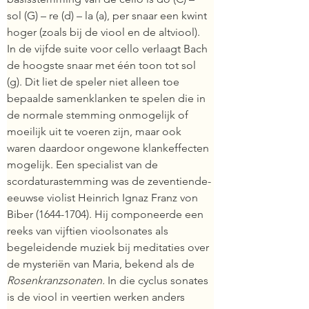
sol (G) – re (d) – la (a), per snaar een kwint 
hoger (zoals bij de viool en de altviool). 
In de vijfde suite voor cello verlaagt Bach 
de hoogste snaar met één toon tot sol 
(g). Dit liet de speler niet alleen toe 
bepaalde samenklanken te spelen die in 
de normale stemming onmogelijk of 
moeilijk uit te voeren zijn, maar ook 
waren daardoor ongewone klankeffecten 
mogelijk. Een specialist van de 
scordaturastemming was de zeventiende-
eeuwse violist Heinrich Ignaz Franz von 
Biber (1644-1704). Hij componeerde een 
reeks van vijftien vioolsonates als 
begeleidende muziek bij meditaties over 
de mysteriën van Maria, bekend als de 
Rosenkranzsonaten. 
In die cyclus sonates 
is de viool in veertien werken anders 