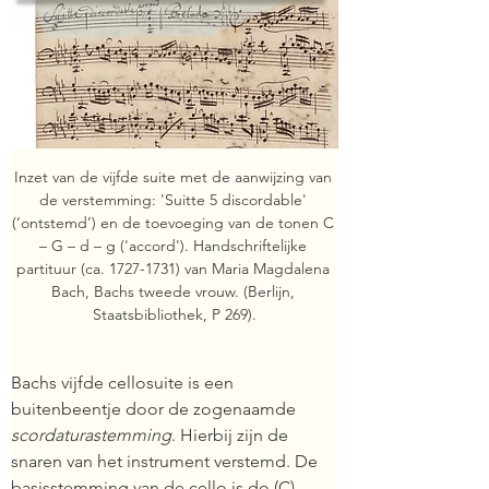
Inzet van de vijfde suite met de aanwijzing van 
de verstemming: 'Suitte 5 discordable' 
(‘ontstemd’) en de toevoeging van de tonen C 
– G – d – g ('accord'). Handschriftelijke 
partituur (ca. 1727-1731) van Maria Magdalena 
Bach, Bachs tweede vrouw. (Berlijn, 
Staatsbibliothek, P 269).
Bachs vijfde cellosuite is een 
buitenbeentje door de zogenaamde 
scordaturastemming
. Hierbij zijn de 
snaren van het instrument verstemd. De 
basisstemming van de cello is do (C) – 