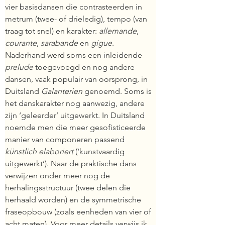
vier basisdansen die contrasteerden in 
metrum (twee- of drieledig), tempo (van 
traag tot snel) en karakter: 
allemande
, 
courante
, 
sarabande
 en 
gigue
. 
Naderhand werd soms een inleidende 
prelude 
toegevoegd en nog andere 
dansen, vaak populair van oorsprong, in 
Duitsland 
Galanterien
 genoemd. Soms is 
het danskarakter nog aanwezig, andere 
zijn ‘geleerder’ uitgewerkt. In Duitsland 
noemde men die meer gesofisticeerde 
manier van componeren passend 
künstlich elaboriert
 (‘kunstvaardig 
uitgewerkt’). Naar de praktische dans 
verwijzen onder meer nog de 
herhalingsstructuur (twee delen die 
herhaald worden) en de symmetrische 
fraseopbouw (zoals eenheden van vier of 
acht maten). Voor meer details verwijs ik 