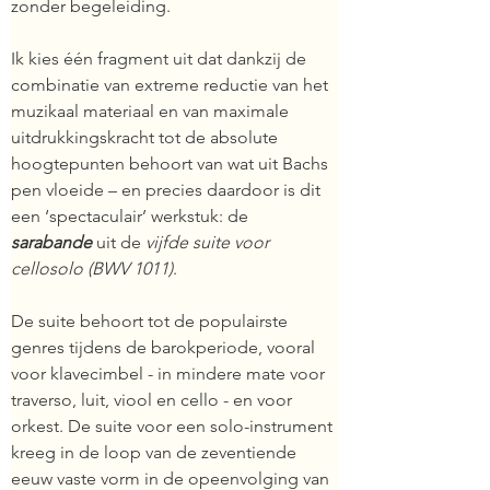
zonder begeleiding.
Ik kies één fragment uit dat dankzij de 
combinatie van extreme reductie van het 
muzikaal materiaal en van maximale 
uitdrukkingskracht tot de absolute 
hoogtepunten behoort van wat uit Bachs 
pen vloeide – en precies daardoor is dit 
een ‘spectaculair’ werkstuk: de 
sarabande
 uit de 
vijfde suite voor 
cellosolo (BWV 1011)
.
De suite behoort tot de populairste 
genres tijdens de barokperiode, vooral 
voor klavecimbel - in mindere mate voor 
traverso, luit, viool en cello - en voor 
orkest. De suite voor een solo-instrument 
kreeg in de loop van de zeventiende 
eeuw vaste vorm in de opeenvolging van 