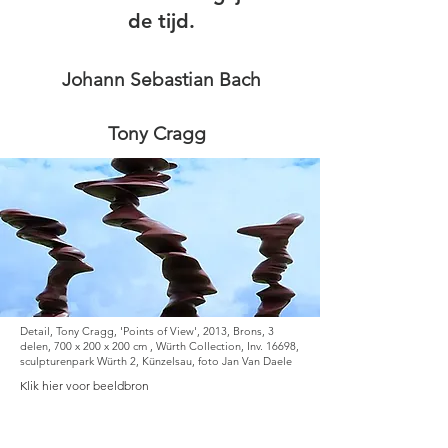
de tijd.
Johann Sebastian Bach
Tony Cragg
Detail, Tony Cragg, 'Points of View', 2013, Brons, 3
delen, 700 x 200 x 200 cm , Würth Collection, Inv. 16698,
sculpturenpark Würth 2, Künzelsau, foto Jan Van Daele
Klik hier voor beeldbron