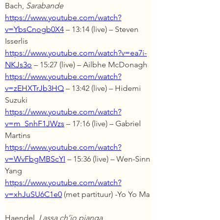
Bach, 
Sarabande
https://www.youtube.com/watch?
v=YbsCnogb0X4
 – 13:14 (live) – Steven 
Isserlis
https://www.youtube.com/watch?v=ea7i-
NKJs3o
 – 15:27 (live) – Ailbhe McDonagh
https://www.youtube.com/watch?
v=zEHXTrJb3HQ
 – 13:42 (live) – Hidemi 
Suzuki
https://www.youtube.com/watch?
v=m_SnhF1JWzs
 – 17:16 (live) – Gabriel 
Martins
https://www.youtube.com/watch?
v=WvFbgMBScYI
 – 15:36 (live) – Wen-Sinn 
Yang
https://www.youtube.com/watch?
v=xhJuSU6C1e0
 (met partituur) -Yo Yo Ma
Haendel, 
Lassa ch’io pianga