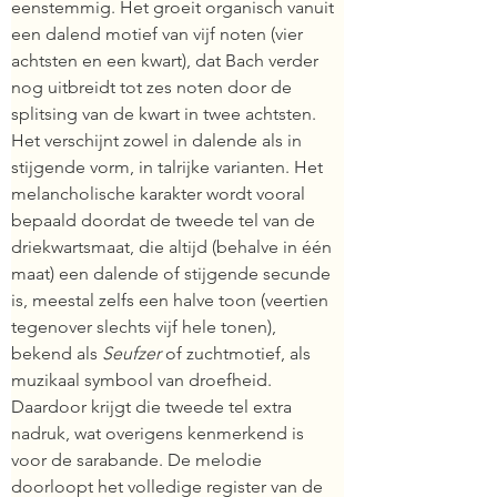
eenstemmig. Het groeit organisch vanuit 
een dalend motief van vijf noten (vier 
achtsten en een kwart), dat Bach verder 
nog uitbreidt tot zes noten door de 
splitsing van de kwart in twee achtsten. 
Het verschijnt zowel in dalende als in 
stijgende vorm, in talrijke varianten. Het 
melancholische karakter wordt vooral 
bepaald doordat de tweede tel van de 
driekwartsmaat, die altijd (behalve in één 
maat) een dalende of stijgende secunde 
is, meestal zelfs een halve toon (veertien 
tegenover slechts vijf hele tonen), 
bekend als 
Seufzer
 of zuchtmotief, als 
muzikaal symbool van droefheid. 
Daardoor krijgt die tweede tel extra 
nadruk, wat overigens kenmerkend is 
voor de sarabande. De melodie 
doorloopt het volledige register van de 