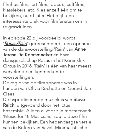
filmhuisfilms: art films, docu’s, cultfilms,
klassiekers, etc. Kies er zelf één om te
bekijken, nu of later. Het blijft een
interessante plek voor filmfanaten om in
te grasduinen.
In episode 22 bij voorbeeld wordt
‘
Rosas/Rain
’ gepresenteerd, een opname
van de dansvoorstelling 'Rain' van
Anne
Teresa De Keersmaeker
en haar
dansgezelschap Rosas in het Koninklijk
Circus in 2016. ‘Rain’ is één van haar meest
wervelende en kenmerkende
voorstellingen.
De regie van de filmopname was in
handen van Olivia Rochette en Gerard-Jan
Claes.
De hypnotiserende muziek is van
Steve
Reich
, uitgevoerd door het Ictus
Ensemble. Alleen al voor zijn meesterwerk
'Music for 18 Musicians' zou je deze film
kunnen bekijken. Een hedendaagse versie
van de Bolero van Ravel. Minimalistische