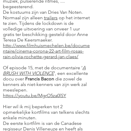
muziek, pulserende ritmes, ....
begeesterend.
De kostuums zijn van Dries Van Noten.
Normaal zijn alleen
trailers
op het internet
te zien. Tijdens de lockdown is de
volledige uitvoering van onveer 1 uur
gratis ter beschikking gesteld door Anne
Teresa De Keersmaeker.
http://www.filmhuismechelen.be/docume
ntaire/cinema-corona-22-art-film-rosas-
rain-olivia-rochette-gerard-jan-claes/
Of episode 15, met de documentaire ‘
A
BRUSH WITH VIOLENCE
’, een excellente
docu over
Francis Bacon
die zowel de
kenners als niet-kenners van zijn werk zal
meeslepen.
https://youtu.be/MgrO5za0lSY
Hier wil ik mij beperken tot 2
opmerkelijke kortfilms van telkens slechts
enkele minuten.
De eerste kortfilm is van de Canadese
regisseur Denis Villeneuze en heeft als