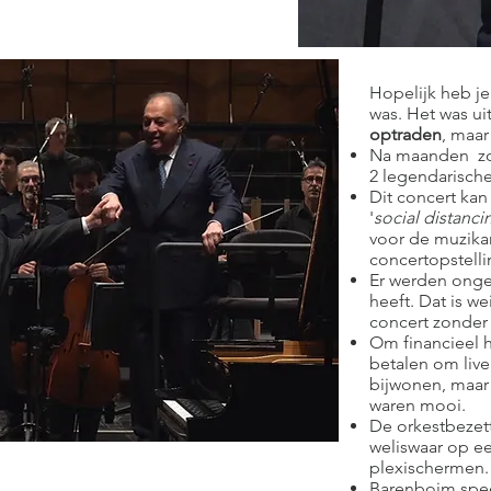
Hopelijk heb je
was. Het was ui
optraden
, maar
Na maanden zon
2 legendarische
Dit concert kan 
'
social distanci
voor de muzikan
concertopstell
Er werden ongev
heeft. Dat is 
concert zonder 
Om financieel h
betalen om live 
bijwonen, maar 
waren mooi.
De orkestbezett
weliswaar op e
plexischermen.
Barenboim spee