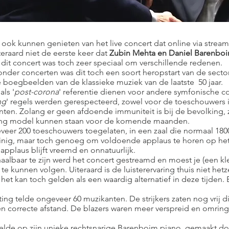
 ook kunnen genieten van het live concert dat online via strea
teraard niet de eerste keer dat
Zubin Mehta en Daniel Barenbo
 dit concert was toch zeer speciaal om verschillende redenen.
der concerten was dit toch een soort heropstart van de sector
 boegbeelden van de klassieke muziek van de laatste 50 jaar.
als '
post-corona
' referentie dienen voor andere symfonische c
ng
' regels werden gerespecteerd, zowel voor de toeschouwers in
ten. Zolang er geen afdoende immuniteit is bij de bevolking,
ing model kunnen staan voor de komende maanden.
eer 200 toeschouwers toegelaten, in een zaal die normaal 1800
weinig, maar toch genoeg om voldoende applaus te horen op he
applaus blijft vreemd en onnatuurlijk.
aalbaar te zijn werd het concert gestreamd en moest je (een kl
te kunnen volgen. Uiteraard is de luisterervaring thuis niet hetze
het kan toch gelden als een waardig alternatief in deze tijden
ing telde ongeveer 60 muzikanten. De strijkers zaten nog vrij dic
en correcte afstand. De blazers waren meer verspreid en omrin
lde op zijn unieke rechtsnarige Barenboim piano, gemaakt do