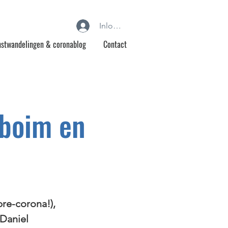
Inloggen
stwandelingen & coronablog
Contact
nboim en
re-corona!),
 Daniel