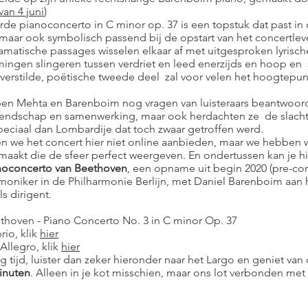
an 4 juni
)
de pianoconcerto in C minor op. 37 is een topstuk dat past in 
maar ook symbolisch passend bij de opstart van het concertle
ramatische passages wisselen elkaar af met uitgesproken lyrisch
gen slingeren tussen verdriet en leed enerzijds en hoop en so
 verstilde, poëtische tweede deel zal voor velen het hoogtepun
en Mehta en Barenboim nog vragen van luisteraars beantwoord
riendschap en samenwerking, maar ook herdachten ze de slacht
eciaal dan Lombardije dat toch zwaar getroffen werd.
n we het concert hier niet online aanbieden, maar we hebben 
aakt die de sfeer perfect weergeven. En ondertussen kan je hie
noconcerto van Beethoven
, een opname uit begin 2020 (pre-co
rmoniker in de Philharmonie Berlijn, met Daniel Barenboim aan h
ls dirigent.
thoven - Piano Concerto No. 3 in C minor Op. 37
rio, klik
hier
 Allegro, klik
hier
g tijd, luister dan zeker hieronder naar het Largo en geniet van
inuten
. Alleen in je kot misschien, maar ons lot verbonden met 