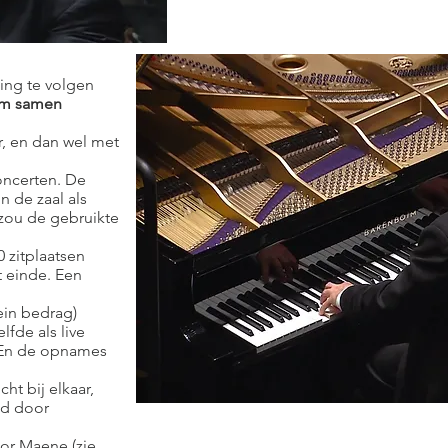
ming te volgen
im samen
, en dan wel met
oncerten. De
 de zaal als
 zou de gebruikte
 zitplaatsen
t einde. Een
ein bedrag)
lfde als live
. En de opnames
ht bij elkaar,
gd door
or Maene (zie