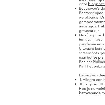
onze
blogpost v
Beethoven's der
Beethovenjaar, 
wereldcrisis. D
gemoedsstemmin
anderzijds. Het
geweest zijn.
Na afloop hebb
het over hun v
pandemie en sp
Uiteraard kunne
screenshots gem
naar het
3e pia
Berliner Philha
Kirill Petrenko a
Ludwig van Bee
I. Allegro con b
II. Largo en III.
Heb je nu weini
betoverende m