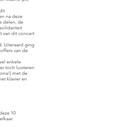
dit
ven na deze
e delen, de
lidariteit
t van dit concert
. Uiteraard ging
offers van de
wel enkele
r toch luisteren
rona!) met de
et klavier en
 deze 10
elkaar.