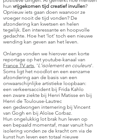
positieve dingen. Al gemerkt hoe mensen
hun
vrijgekomen tijd creatief invullen
?
Opnieuw iets gaan doen waarvoor ze
vroeger nooit de tijd vonden? De
afzondering kan kwetsen en helen
tegelijk. Een interessante en hoopvolle
gedachte. Hoe het ‘lot’ toch een nieuwe
wending kan geven aan het leven.
Onlangs vonden we hierover een korte
reportage op het youtube-kanaal van
France TV arts
, '
L'isolement en couleurs
'.
Soms ligt het noodlot en een eenzame
afzondering aan de basis van een
onwaarschijnlijke artistieke loopbaan:
een verkeersaccident bij Frida Kahlo
een zware ziekte bij Henri Matisse en bij
Henri de Toulouse-Lautrec
een gedwongen internering bij Vincent
van Gogh en bij Aloïse Corbaz.
Hun ongelukkig lot brak hun leven op
een bepaald momentaf, maar vanuit hun
isolering vonden ze de kracht om via de
kunst hun leven een totaal nieuwe