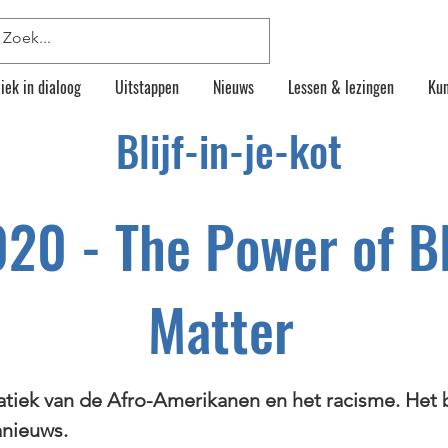
iek in dialoog
Uitstappen
Nieuws
Lessen & lezingen
Kun
Blijf-in-je-kot
020 - The Power of B
Matter
iek van de Afro-Amerikanen en het racisme. Het bl
nieuws.