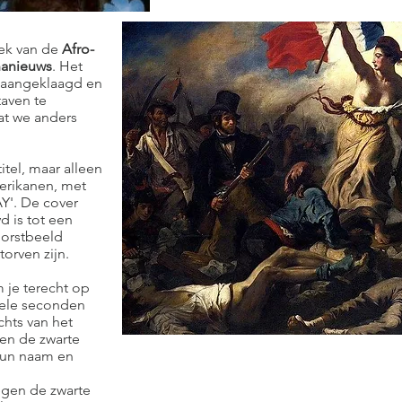
iek van de
Afro-
anieuws
. Het
t aangeklaagd en
taven te
t we anders
itel, maar alleen
erikanen, met
'. De cover
d is tot een
borstbeeld
orven zijn.
 je terecht op
kele seconden
chts van het
den de zwarte
 hun naam en
egen de zwarte