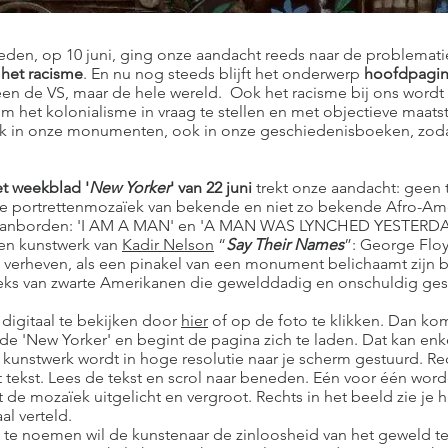
eden, op 10 juni, ging onze aandacht reeds naar de problemat
het racisme
. En nu nog steeds blijft het onderwerp
hoofdpagin
leen de VS, maar de hele wereld. Ook het racisme bij ons word
om het kolonialisme in vraag te stellen en met objectieve maats
 in onze monumenten, ook in onze geschiedenisboeken, zoda
et weekblad '
New Yorker
' van 22 juni
trekt onze aandacht: geen t
e portrettenmozaïek van bekende en niet zo bekende Afro-Am
spanborden: 'I AM A MAN' en 'A MAN WAS LYNCHED YESTERDAY
een kunstwerk van
Kadir Nelson
“
Say Their Names
”: George Floy
' verheven, als een pinakel van een monument belichaamt zijn 
reeks van zwarte Amerikanen die gewelddadig en onschuldig gest
s digitaal te bekijken door
hier
of op de foto te klikken. Dan kom
de 'New Yorker' en begint de pagina zich te laden. Dat kan en
 kunstwerk wordt in hoge resolutie naar je scherm gestuurd. Re
t tekst. Lees de tekst en scrol naar beneden. Eén voor één wor
 de mozaïek uitgelicht en vergroot. Rechts in het beeld zie je
al verteld.
te noemen wil de kunstenaar de zinloosheid van het geweld t