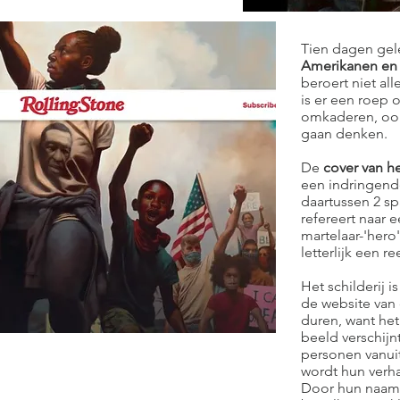
Tien dagen gel
Amerikanen en 
beroert niet al
is er een roep 
omkaderen, ook
gaan denken.
De
cover van h
een indringend
daartussen 2 
refereert naar 
martelaar-'hero
letterlijk een 
Het schilderij i
de website van 
duren, want het
beeld verschijn
personen vanuit
wordt hun verha
Door hun naam 