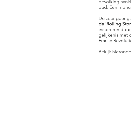
bevolking aankl
oud. Een monum
De zeer geënga
de '
Rolling Sto
inspireren door
gelijkenis met d
Franse Revoluti
Bekijk hieronde