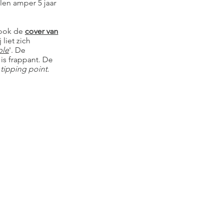
len amper 5 jaar
 ook de
cover van
j liet zich
ple
'. De
 is frappant. De
tipping point
.