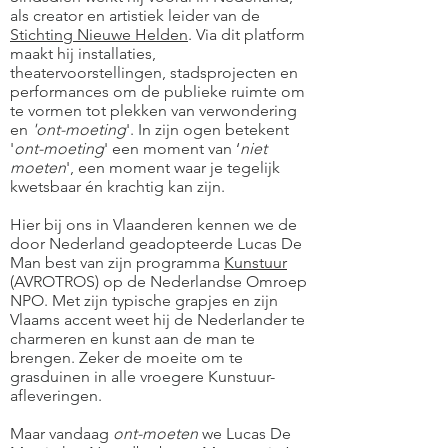
als creator en artistiek leider van de
Stichting Nieuwe Helden
. Via dit platform
maakt hij installaties,
theatervoorstellingen, stadsprojecten en
performances om de publieke ruimte om
te vormen tot plekken van verwondering
en
'ont-moeting
'. In zijn ogen betekent
'
ont-moeting
' een moment van ‘
niet
moeten
', een moment waar je tegelijk
kwetsbaar én krachtig kan zijn.
Hier bij ons in Vlaanderen kennen we de
door Nederland geadopteerde Lucas De
Man best van zijn programma
Kunstuur
(AVROTROS) op de Nederlandse Omroep
NPO. Met zijn typische grapjes en zijn
Vlaams accent weet hij de Nederlander te
charmeren en kunst aan de man te
brengen. Zeker de moeite om te
grasduinen in alle vroegere Kunstuur-
afleveringen.
Maar vandaag
ont-moeten
we Lucas De