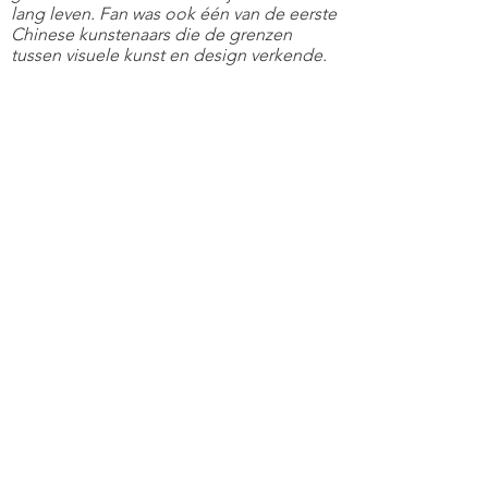
lang leven. Fan was ook één van de eerste
Chinese kunstenaars die de grenzen
tussen visuele kunst en design verkende.
Hoewel het ontwerp van zijn Ming stoelen
innovatief is, zijn ze verbonden met
traditionele methoden. De stoelen
kunnen worden beschouwd als een
sculptuur die een functioneel meubel
suggereren
.”
Kijk hieronder naar deze
ont-moeting met
Lucas De Man en met Shao Fan.
De
catalogus
is ook online ter
beschikking, ideaal om het ont-
moetingsmoment nog te intensifiëren.
Met de teksten kan je Shao Fan nog beter
leren kennen en met de foto's van de
kunstwerken tot rust komen of nederig
nadenken over mens-dierzijn.