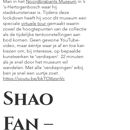
Man in het
Noordbrabants Museum
in ’s
's-Hertogenbosch waar hij
stadskunstenaar is. Tijdens deze
lockdown heeft hij voor dit museum een
speciale
virtuele tour
gemaakt waarin
zowel de hoogtepunten van de collectie
als de tijdelijke tentoonstellingen aan
bod komen. Geen gewone YouTube-
video, maar ééntje waar je af en toe kan
kiezen om, bij interesse, op bepaalde
kunstwerken te ‘verdiepen’. 22 minuten
als je snel door het museum wil
wandelen. Met alle ’verdiepingen’ erbij
ben je snel een uurtje zoet.
https://youtu.be/bkTOI6zsnVc
Shao
Fan –