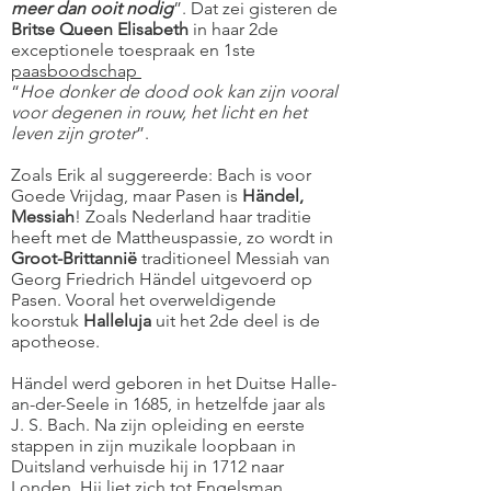
meer dan ooit nodig
”. Dat zei gisteren de
Britse Queen Elisabeth
in haar 2de
exceptionele toespraak en 1ste
paasboodschap
“
Hoe donker de dood ook kan zijn vooral
voor degenen in rouw, het licht en het
leven zijn groter
”.
Zoals Erik al suggereerde: Bach is voor
Goede Vrijdag, maar Pasen is
Händel,
Messiah
! Zoals Nederland haar traditie
heeft met de Mattheuspassie, zo wordt in
Groot-Brittannië
traditioneel Messiah van
Georg Friedrich Händel uitgevoerd op
Pasen. Vooral het overweldigende
koorstuk
Halleluja
uit het 2de deel is de
apotheose.
Händel werd geboren in het Duitse Halle-
an-der-Seele in 1685, in hetzelfde jaar als
J. S. Bach. Na zijn opleiding en eerste
stappen in zijn muzikale loopbaan in
Duitsland verhuisde hij in 1712 naar
Londen. Hij liet zich tot Engelsman