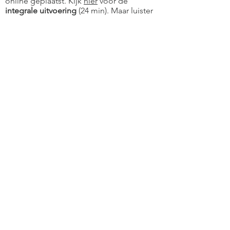
online geplaatst. Kijk
hier
voor de
integrale uitvoering
(24 min). Maar luister
vooral naar de laatste 5 minuten, met het
lied
Amazing Grace
dat hij buiten op het
voorplein van de Duomo zong en met de
beelden van een verlaten Milaan, Londen
en Parijs. Een echt kippenvelmoment,
indrukwekkend en ontroerend. Hieronder
te bekijken.