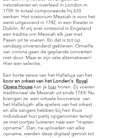
naturaliseren en overleed in London in
1759. In totaal componeerde hij 610
werken. Het oratorium Messiah is voor het
eerst uitgevoerd in 1742, in een theater in
Dublin. Al vrij snel ontstond in Engeland
een traditie om Messiah elk jaar met
Pasen uit te voeren. En dat is tot op
vandaag onveranderd gebleven. Omwille
van corona gaan de geplande concerten
niet door. Maar er zijn vele alternatieven!
Hier een selectie.
Een korte versie van het Halleluja van het
koor en orkest van het Londen's
Royal
Opera House
kan je
hier
horen. Zij voeren
traditioneel de Messiah uit sinds 1743! Nu
brengen ze een virtuele koorversie van
het Hallelujah: alle spelers van het orkest
en alle zangers hebben bij hen thuis
individueel hun partij opgenomen terwijl
ze met oortjes luisteren naar een “master-
opname”. Dan, na uploaden van elke
opname, werden deze digitaal gemixt tot