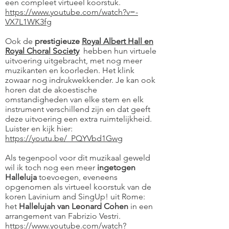
een compleet virtueel koorstuk.
https://www.youtube.com/watch?v=-
VX7L1WK3fg
Ook de
prestigieuze
Royal Albert Hall en
Royal Choral Society
hebben hun virtuele
uitvoering uitgebracht, met nog meer
muzikanten en koorleden. Het klink
zowaar nog indrukwekkender. Je kan ook
horen dat de akoestische
omstandigheden van elke stem en elk
instrument verschillend zijn en dat geeft
deze uitvoering een extra ruimtelijkheid.
Luister en kijk hier:
https://youtu.be/_PQYVbd1Gwg
Als tegenpool voor dit muzikaal geweld
wil ik toch nog een meer
ingetogen
Halleluja
toevoegen, eveneens
opgenomen als virtueel koorstuk van de
koren Lavinium and SingUp! uit Rome:
het
Hallelujah van Leonard Cohen
in een
arrangement van Fabrizio Vestri.
https://www.youtube.com/watch?