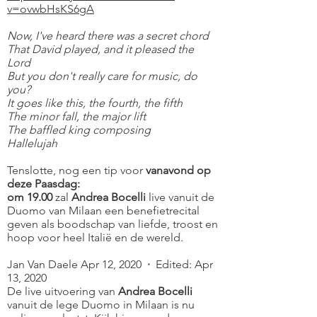
v=ovwbHsKS6gA
Now, I've heard there was a secret chord
That David played, and it pleased the
Lord
But you don't really care for music, do
you?
It goes like this, the fourth, the fifth
The minor fall, the major lift
The baffled king composing
Hallelujah
Tenslotte, nog een tip voor
vanavond op
deze Paasdag:
om 19.00
zal
Andrea Bocelli
live vanuit de
Duomo van Milaan een benefietrecital
geven als boodschap van liefde, troost en
hoop voor heel Italië en de wereld.
Jan Van Daele
Apr 12, 2020
·
Edited: Apr
13, 2020
De live uitvoering van
Andrea Bocelli
vanuit de lege Duomo in Milaan is nu