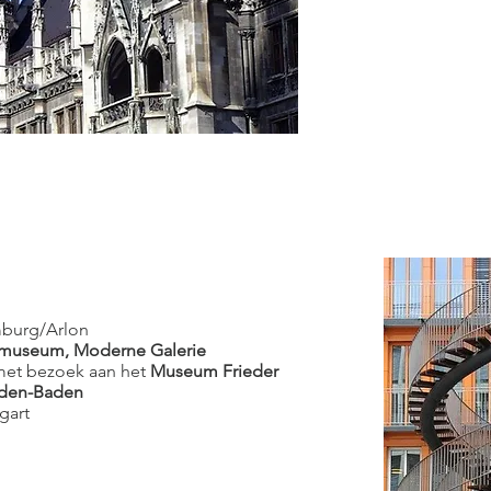
emburg/Arlon
dmuseum, Moderne Galerie
met bezoek aan het
Museum Frieder
Baden-Baden
tgart