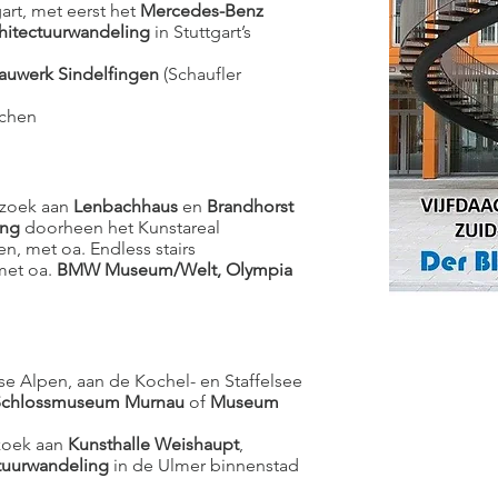
art, met eerst het
Mercedes-Benz
chitectuurwandeling
in Stuttgart’s
uwerk Sindelfingen
(Schaufler
nchen
ezoek aan
Lenbachhaus
en
Brandhorst
ing
doorheen het Kunstareal
n, met oa. Endless stairs
met oa.
BMW Museum/Welt, Olympia
se Alpen, aan de Kochel- en Staffelsee
chlossmuseum Murnau
of
Museum
zoek aan
Kunsthalle Weishaupt
,
ctuurwandeling
in de Ulmer binnenstad