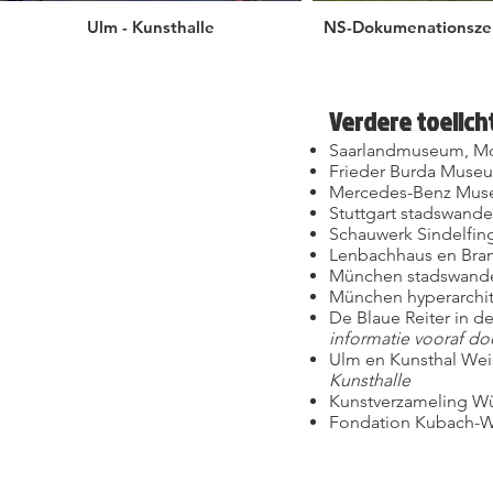
Ulm - Kunsthalle
NS-Dokumenationsze
Verdere toelich
Saarlandmuseum, Mod
Frieder Burda Muse
Mercedes-Benz Mus
Stuttgart stadswande
Schauwerk Sindelfing
Lenbachhaus en Bra
München stadswande
München hyperarchit
De Blaue Reiter in 
informatie vooraf do
Ulm en Kunsthal Wei
Kunsthalle
Kunstverzameling W
Fondation Kubach-