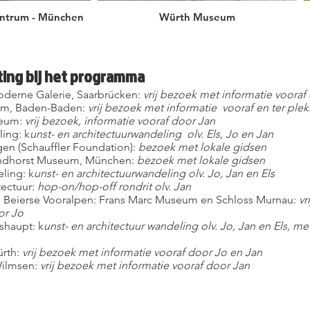
ntrum - München
Würth Museum
ting bij het programma
erne Galerie, Saarbrücken:
vrij bezoek met informatie vooraf
um, Baden-Baden:
vrij bezoek met informatie vooraf en ter ple
eum:
vrij bezoek, informatie vooraf door Jan
ling: k
unst- en architectuurwandeling olv. Els, Jo en Jan
en (Schauffler Foundation):
bezoek met lokale gidsen
ndhorst Museum, München:
bezoek met lokale gidsen
ling: k
unst- en architectuurwandeling olv. Jo, Jan en Els
ectuur:
hop-on/hop-off rondrit olv. Jan
de Beierse Vooralpen: Frans Marc Museum en Schloss Murnau:
vr
or Jo
shaupt: k
unst- en architectuur wandeling olv. Jo, Jan en Els, me
ürth:
vrij bezoek met informatie vooraf door Jo en Jan
Wilmsen:
vrij bezoek met informatie vooraf door Jan