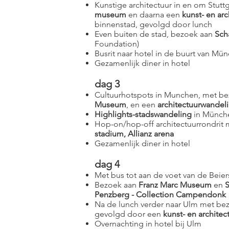
Kunstige architectuur in en om Stuttg
museum
en daarna een
kunst- en ar
binnenstad, gevolgd door lunch
Even buiten de stad, bezoek aan
Scha
Foundation)
Busrit naar hotel in de buurt van Mü
Gezamenlijk diner in hotel
dag 3
Cultuurhotspots in Munchen, met b
Museum
, en een
architectuurwandel
Highlights-stadswandeling
in Münche
Hop-on/hop-off architectuurrondrit 
stadium, Allianz arena
Gezamenlijk diner in hotel
dag 4
Met bus tot aan de voet van de Beier
Bezoek aan
Franz Marc Museum
en
S
Penzberg - Collection Campendonk
Na de lunch verder naar Ulm met be
gevolgd door een
kunst- en archite
Overnachting in hotel bij Ulm