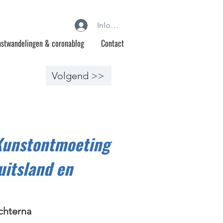
Inloggen
stwandelingen & coronablog
Contact
Volgend >>
Kunstontmoeting
uitsland en
chterna