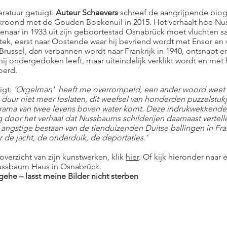
eratuur getuigt.
Auteur Schaevers
schreef de aangrijpende biogr
kroond met de Gouden Boekenuil in 2015. Het verhaalt hoe Nu
tenaar in 1933 uit zijn geboortestad Osnabrück moet vluchten s
tek, eerst naar Oostende waar hij bevriend wordt met Ensor en
ar Brussel, dan verbannen wordt naar Frankrijk in 1940, ontsnapt
hij ondergedoken leeft, maar uiteindelijk verklikt wordt en met 
oerd.
igt:
‘Orgelman' heeft me overrompeld, een ander woord weet ik 
duur niet meer loslaten, dit weefsel van honderden puzzelstukj
rama van twee levens boven water komt. Deze indrukwekkende b
g door het verhaal dat Nussbaums schilderijen daarnaast vertell
t angstige bestaan van de tienduizenden Duitse ballingen in Fran
 de jacht, de onderduik, de deportaties.‘
verzicht van zijn kunstwerken, klik
hier
. Of kijk hieronder naar e
Nussbaum Haus in Osnabrück.
ehe – lasst meine Bilder nicht sterben