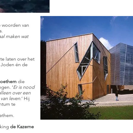
e woorden van
a.
maal maken wat
te laten over het
e Joden én de
Goethem
die
ngen. ‘
Er is nood
alleen over een
 van leven
.’ Hij
entum te
ethem.
nking
de Kazerne