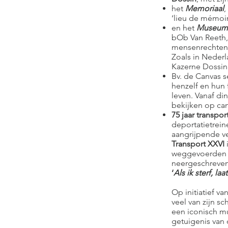
het
Memoriaal
,
‘lieu de mémoir
en het
Museum
bOb Van Reeth,
mensenrechten
Zoals in Neder
Kazerne Dossin
Bv. de Canvas s
henzelf en hun 
leven. Vanaf di
bekijken op ca
75 jaar transpor
deportatietrein
aangrijpende v
Transport XXVI
weggevoerden 
neergeschreve
‘
Als ik sterf, l
Op initiatief v
veel van zijn s
een iconisch m
getuigenis van 