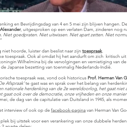
king en Bevrijdingsdag van 4 en 5 mei zijn blijven hangen. D
-Alexander
, uitgesproken op een verlaten Dam, zinderen nog n
. Niet goedpraten. Niet uitwissen. Niet apart zetten. Niet nor
"
 niet hoorde, luister dan beslist naar zijn
toespraak
.
e toespraak. Ook al omdat hij het aandurft om zich kritisch uit 
 koningin Wilhelmina bij de vervolgingen en vernietiging van d
n de Japanse bezetting van toenmalig Nederlands-Indië.
torische toespraak was, vond ook historicus
Prof. Herman Van 
De Afspraak’
te gast was en sprak over het belang van herdenki
en nationale herdenking van de 2e wereldoorlog, het gaat niet 
t gaat ook over de democratie, onze vrijheden en onze manier
 mei, de dag van de capitulatie van Duitsland in 1945, als mom
t interview of ook op de
facebook-pagina
van Herman Van Go
 plek bij uitstek voor een verankering van onze dubbele herde
n 2 aparte delen: