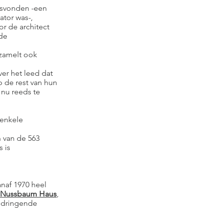
atsvonden -een
ator was-,
r de architect
de
rzamelt ook
er het leed dat
p de rest van hun
 nu reeds te
 enkele
n van de 563
s is
anaf 1970 heel
x Nussbaum Haus
,
ndringende