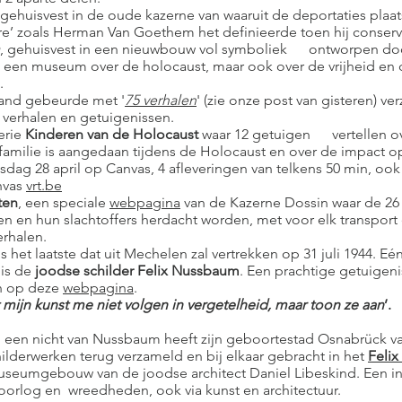
 gehuisvest in de oude kazerne van waaruit de deportaties pla
e’ zoals Herman Van Goethem het definieerde toen hij conserv
, gehuisvest in een nieuwbouw vol symboliek ontworpen doo
 een museum over de holocaust, maar ook over de vrijheid en 
.
land gebeurde met '
75 verhalen
' (zie onze post van gisteren) ve
 verhalen en getuigenissen.
erie
Kinderen van de Holocaust
waar 12 getuigen vertellen ov
familie is aangedaan tijdens de Holocaust en over de impact o
nsdag 28 april op Canvas, 4 afleveringen van telkens 50 min, ook
nvas
vrt.be
ten
, een speciale
webpagina
van de Kazerne Dossin waar de 26
en en hun slachtoffers herdacht worden, met voor elk transport
erhalen.
is het laatste dat uit Mechelen zal vertrekken op 31 juli 1944. Eé
is de
joodse schilder Felix Nussbaum
. Een prachtige getuigeni
n op deze
webpagina
.
aat mijn kunst me niet volgen in vergetelheid, maar toon ze aan
’.
an een nicht van Nussbaum heeft zijn geboortestad Osnabrück v
childerwerken terug verzameld en bij elkaar gebracht in het
Feli
useumgebouw van de joodse architect Daniel Libeskind. Een i
oorlog en wreedheden, ook via kunst en architectuur.