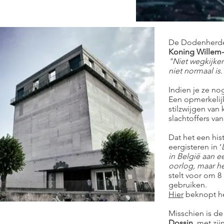
De Dodenherden
Koning Willem
"Niet wegkijken
niet normaal is.
Indien je ze nog
Een opmerkelijk
stilzwijgen van
slachtoffers va
Dat het een his
eergisteren in ‘
in België aan e
oorlog, maar he
stelt voor om 8
gebruiken.
Hier
beknopt he
Misschien is de
Dossin
, met zij