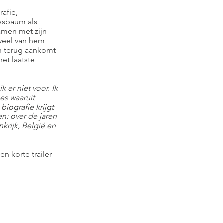
afie,
ssbaum als
amen met zijn
 veel van hem
 en terug aankomt
het laatste
er niet voor. Ik
es waaruit
iografie krijgt
en: over de jaren
krijk, België en
en korte trailer