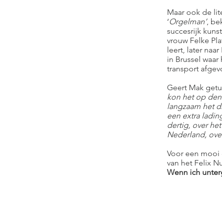
Maar ook de lit
‘
Orgelman’
, be
succesrijk kuns
vrouw Felke Pla
leert, later na
in Brussel waar 
transport afgev
Geert Mak getu
kon het op den 
langzaam het d
een extra ladin
dertig, over he
Nederland, over
Voor een mooi o
van het Felix 
Wenn ich unterg