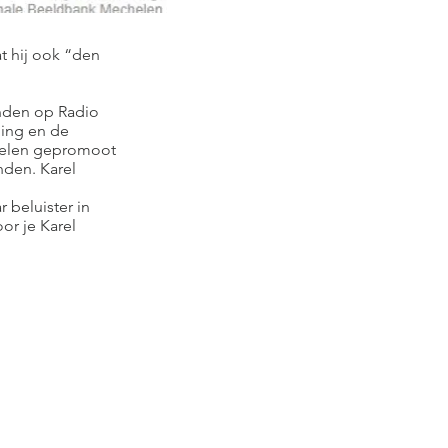
at hij ook “den
nden op Radio
ding en de
helen gepromoot
nden. Karel
 beluister in
or je Karel