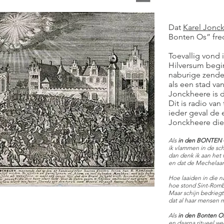
Dat
Karel Jonc
Bonten Os” freq
Toevallig vond 
Hilversum begi
naburige zende
als een stad va
Jonckheere is d
Dit is radio va
ieder geval de 
Jonckheere die 
Als
in den BONTEN
ik vlammen in de sc
dan denk ik aan het
en dat de Mechelaars
Hoe laaiden in die 
hoe stond Sint-Rombo
Maar schijn bedrieg
dat al haar mensen m
Als
in den Bonten O
en daarna ritueel we