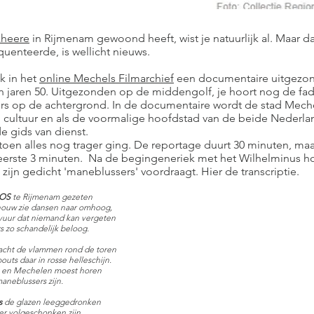
kheere
in Rijmenam gewoond heeft, wist je natuurlijk al. Maar d
uenteerde, is wellicht nieuws.
ik in het
online Mechels Filmarchief
een documentaire uitgezo
n jaren 50. Uitgezonden op de middengolf, je hoort nog de fa
rs op de achtergrond. In de documentaire wordt de stad Mec
n cultuur en als de voormalige hoofdstad van de beide Nederla
e gids van dienst.
n toen alles nog trager ging. De reportage duurt 30 minuten, maar
eerste 3 minuten. Na de begingeneriek met het Wilhelminus ho
zijn gedicht 'maneblussers' voordraagt. Hier de transcriptie.
 OS
te Rijmenam gezeten
houw zie dansen naar omhoog,
 vuur dat niemand kan vergeten
 zo schandelijk beloog.
nacht de vlammen rond de toren
uts daar in rosse helleschijn.
t en Mechelen moest horen
aneblussers zijn.
s
de glazen leeggedronken
er volgeschonken zijn,