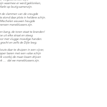
wijn waarmee er werd geklonken,
Markt op leutig samenzijn.
art de vlammen van de vreugde
 stond daar plots in heldere schijn.
t Mechelen eeuwen heugde
ensen maneblussers zijn.
en bang, de toren staat te branden!
e uit elke straat en steeg
oor met vlugge moedige handen.
racht en zelfs de Dijle leeg.
uts daar te druipen in een vijver,
apper laaien met een valse schijn
olk voorbij de maan kwam drijven
nk … dat we maneblussers zijn.