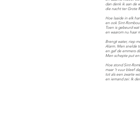
dan denk ik aan de 
die nacht ter Grote 
Hoe laaide in elk h
en ook Sint-Rombouts
Toen is gebeurd wa
en waarom nu haar m
Brengt water, riep m
Alarm. Men snelde to
en gaf de emmers d
Men schepte put en g
Hoe stond Sint-Rombo
maar ‘t vuur bleef d
tot als een zwarte w
en iemand zei: Ik de