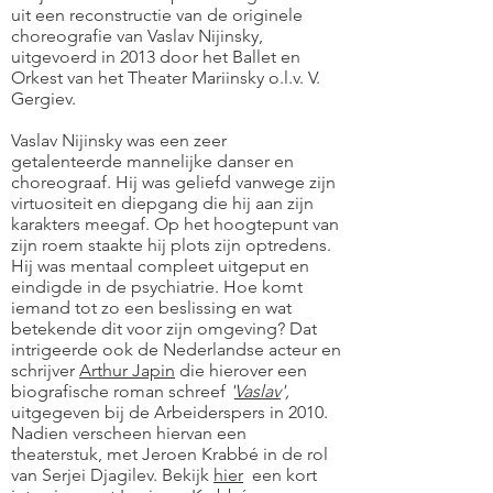
uit een reconstructie van de originele
choreografie van Vaslav Nijinsky,
uitgevoerd in 2013 door het Ballet en
Orkest van het Theater Mariinsky o.l.v. V.
Gergiev.
Vaslav Nijinsky was een zeer
getalenteerde mannelijke danser en
choreograaf. Hij was geliefd vanwege zijn
virtuositeit en diepgang die hij aan zijn
karakters meegaf. Op het hoogtepunt van
zijn roem staakte hij plots zijn optredens.
Hij was mentaal compleet uitgeput en
eindigde in de psychiatrie. Hoe komt
iemand tot zo een beslissing en wat
betekende dit voor zijn omgeving? Dat
intrigeerde ook de Nederlandse acteur en
schrijver
Arthur Japin
die hierover een
biografische roman schreef
'
Vaslav
',
uitgegeven bij de Arbeiderspers in 2010.
Nadien verscheen hiervan een
theaterstuk, met Jeroen Krabbé in de rol
van Serjei Djagilev. Bekijk
hier
een kort