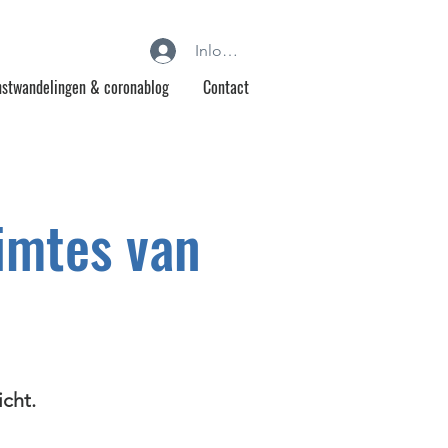
Inloggen
stwandelingen & coronablog
Contact
imtes van
icht.