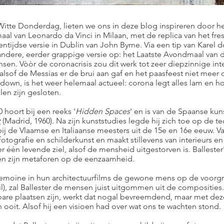
 Witte Donderdag, lieten we ons in deze blog inspireren door 
al van Leonardo da Vinci in Milaan, met de replica van het fr
ntijdse versie in Dublin van John Byrne. Via een tip van Karel 
dere, eerder grappige versie op: het Laatste Avondmaal van d
en. Vòòr de coronacrisis zou dit werk tot zeer diepzinnige inte
alsof de Messias er de brui aan gaf en het paasfeest niet meer
down, is het weer helemaal actueel: corona legt alles lam en h
len zijn gesloten.
0 hoort bij een reeks '
Hidden Spaces
' en is van de Spaanse ku
r
(Madrid, 1960). Na zijn kunststudies legde hij zich toe op de t
ij de Vlaamse en Italiaanse meesters uit de 15e en 16e eeuw. V
fotografie en schilderkunst en maakt stillevens van interieurs e
 één levende ziel, alsof de mensheid uitgestorven is. Ballester
n zijn metaforen op de eenzaamheid.
emoine in hun architectuurfilms de gewone mens op de voorgr
il), zal Ballester de mensen juist uitgommen uit de compositie
nbare plaatsen zijn, werkt dat nogal bevreemdend, maar met de
n ooit. Alsof hij een visioen had over wat ons te wachten stond.