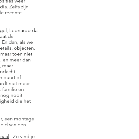
osities weer
ia. Zelfs zijn
ele recente
egel, Leonardo da
laat de
 En dan, als we
tails, objecten,
, maar toen niet
s, en meer dan
, maar
andacht
n buurt of
rdt niet meer
 familie en
r nog nooit
igheid die het
der, een montage
heid van een
naal
.
Zo vind je