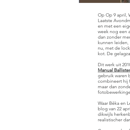
Op Op 9 april,
Laatste Avondma
en met een eige
week nog een an
dan zonder mens
kunnen leiden, 
nu, met de lock
kot. De gelagza
Dit werk uit 201
Manual Balliste
gebruik waren b
combineert hij 
maar dan zonder
fotobewerkinge
Waar Bêka en L
blog van 22 apr
dikwijls herke
realistischer da