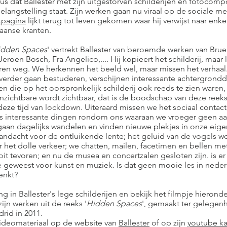
 dat Ballester met zijn uitgestorven schilderijen en fotocomp
elangstelling staat. Zijn werken gaan nu viraal op de sociale med
kpagina
lijkt terug tot leven gekomen waar hij verwijst naar enk
paanse kranten.
idden Spaces
' vertrekt Ballester van beroemde werken van Bru
Jeroen Bosch, Fra Angelico,.... Hij kopieert het schilderij, maar 
ren weg. We herkennen het beeld wel, maar missen het verhaal.
verder gaan bestuderen, verschijnen interessante achtergrondde
ken die op het oorspronkelijk schilderij ook reeds te zien waren
nzichtbare wordt zichtbaar, dat is de boodschap van deze reek
 deze tijd van lockdown. Uiteraard missen we het sociaal contact
s interessante dingen rondom ons waaraan we vroeger geen a
aan dagelijks wandelen en vinden nieuwe plekjes in onze eige
ndacht voor de ontluikende lente; het geluid van de vogels wo
het dolle verkeer; we chatten, mailen, facetimen en bellen met
oit tevoren; en nu de musea en concertzalen gesloten zijn. is e
e geweest voor kunst en muziek. Is dat geen mooie les in neder
enkt?
g in Ballester's lege schilderijen en bekijk het filmpje hieron
ijn werken uit de reeks '
Hidden Spaces
', gemaakt ter gelegen
drid in 2011.
videomateriaal op de website van
Ballester
of op zijn
youtube ka