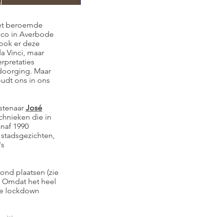
het beroemde
esco in Averbode
dook er deze
a Vinci, maar
rpretaties
 doorging. Maar
oudt ons in ons
nstenaar
José
echnieken die in
anaf 1990
n stadsgezichten,
's
ond plaatsen (zie
s. Omdat het heel
ze lockdown