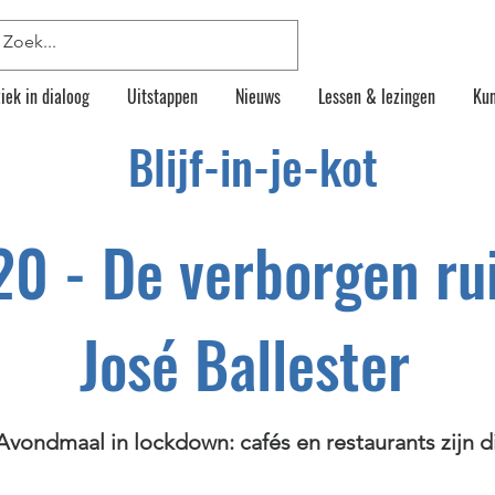
iek in dialoog
Uitstappen
Nieuws
Lessen & lezingen
Kun
Blijf-in-je-kot
20 - De verborgen ru
José Ballester
Avondmaal in lockdown: cafés en restaurants zijn d