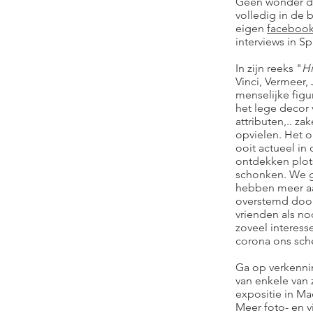
Geen wonder dus
volledig in de b
eigen
faceboo
interviews in S
In zijn reeks "
H
Vinci, Vermeer, 
menselijke figu
het lege decor 
attributen,.. za
opvielen. Het o
ooit actueel in
ontdekken plot
schonken. We g
hebben meer aa
overstemd door 
vrienden als no
zoveel interess
corona ons sch
Ga op verkennin
van enkele van z
expositie in Ma
Meer foto- en 