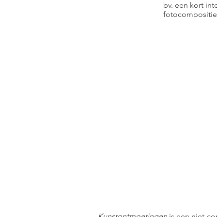
bv. een kort in
fotocompositie
Kunstontmoetingen
is een niet-co