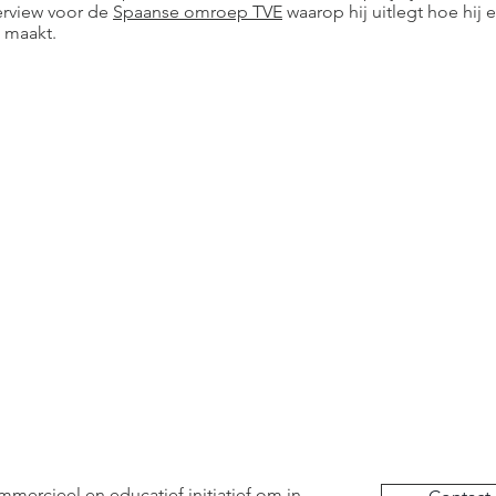
terview voor de
Spaanse omroep TVE
waarop hij uitlegt hoe hij 
 maakt.
mmercieel en educatief initiatief om in