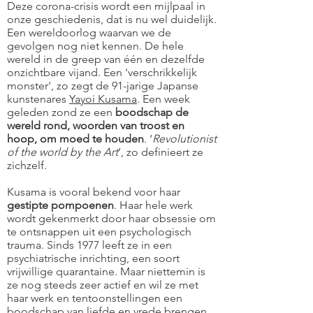
Deze corona-crisis wordt een mijlpaal in
onze geschiedenis, dat is nu wel duidelijk.
Een wereldoorlog waarvan we de
gevolgen nog niet kennen. De hele
wereld in de greep van één en dezelfde
onzichtbare vijand. Een 'verschrikkelijk
monster', zo zegt de 91-jarige Japanse
kunstenares
Yayoi Kusama
. Een week
geleden zond ze een
boodschap de
wereld rond, woorden van troost en
hoop, om moed te houden
. ‘
Revolutionist
of the world by the Art
’, zo definieert ze
zichzelf.
Kusama is vooral bekend voor haar
gestipte pompoenen
. Haar hele werk
wordt gekenmerkt door haar obsessie om
te ontsnappen uit een psychologisch
trauma. Sinds 1977 leeft ze in een
psychiatrische inrichting, een soort
vrijwillige quarantaine. Maar niettemin is
ze nog steeds zeer actief en wil ze met
haar werk en tentoonstellingen een
boodschap van liefde en vrede brengen