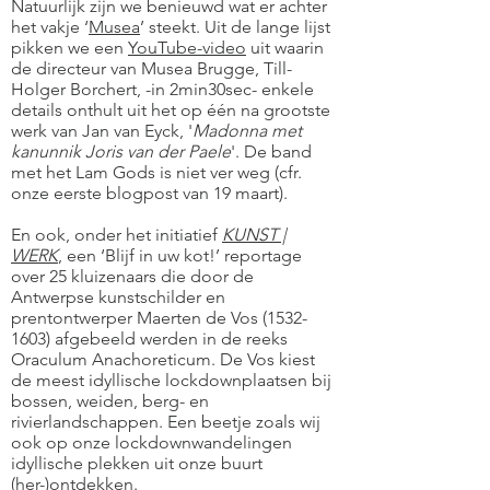
Natuurlijk zijn we benieuwd wat er achter
het vakje ‘
Musea
’
steekt. Uit de lange lijst
pikken we een
YouTube-video
uit waarin
de directeur van Musea Brugge, Till-
Holger Borchert, -in 2min30sec- enkele
details onthult uit het op één na grootste
werk van Jan van Eyck, '
Madonna met
kanunnik Joris van der Paele
'. De band
met het Lam Gods is niet ver weg (cfr.
onze eerste blogpost van 19 maart).
En ook, onder het initiatief
KUNST |
WERK
, een ‘Blijf in uw kot!’ reportage
over 25 kluizenaars die door de
Antwerpse kunstschilder en
prentontwerper Maerten de Vos
(1532-
1603)
afgebeeld werden in de reeks
Oraculum Anachoreticum. De Vos kiest
de meest idyllische lockdownplaatsen bij
bossen, weiden, berg- en
rivierlandschappen. Een beetje zoals wij
ook op onze lockdownwandelingen
idyllische plekken uit onze buurt
(her-)ontdekken.