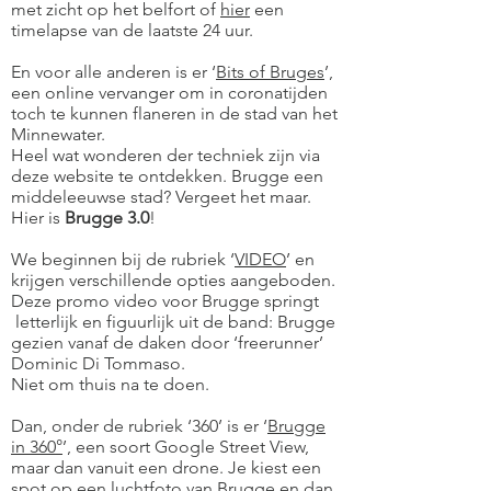
met zicht op het belfort of
hier
een
timelapse van de laatste 24 uur.
En voor alle anderen is er
‘
Bits of Bruges
’
,
een online vervanger om in coronatijden
toch te kunnen flaneren in de stad van het
Minnewater.
Heel wat wonderen der techniek zijn via
deze website te ontdekken. Brugge een
middeleeuwse stad? Vergeet het maar.
Hier is
Brugge 3.0
!
We beginnen bij de rubriek ‘
VIDEO
’
en
krijgen verschillende opties aangeboden.
Deze promo video voor Brugge springt
letterlijk en figuurlijk uit de band: Brugge
gezien vanaf de daken door ‘freerunner’
Dominic Di Tommaso.
Niet om thuis na te doen.
Dan, onder de rubriek ‘360’ is er ‘
Brugge
in 360°
’, een soort Google Street View,
maar dan vanuit een drone. Je kiest een
spot op een luchtfoto van Brugge en dan