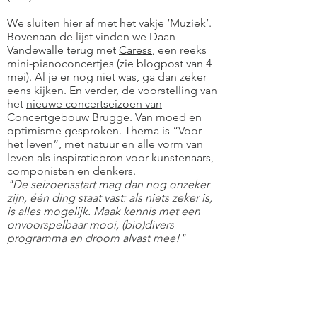
We sluiten hier af met het vakje ‘
Muziek
’.
Bovenaan de lijst vinden we Daan
Vandewalle terug met
Caress
, een reeks
mini-pianoconcertjes (zie blogpost van 4
mei). Al je er nog niet was, ga dan zeker
eens kijken. En verder, de voorstelling van
het
nieuwe concertseizoen van
Concertgebouw Brugge
. Van moed en
optimisme gesproken. Thema is “Voor
het leven”, met natuur en alle vorm van
leven als inspiratiebron voor kunstenaars,
componisten en denkers.
"De seizoensstart mag dan nog onzeker
zijn, één ding staat vast: als niets zeker is,
is alles mogelijk. Maak kennis met een
onvoorspelbaar mooi, (bio)divers
programma en droom alvast mee!"
We vinden er alvast een voorsmaakje met
een prachtige uitvoering van Beethoven's
Mondscheinsonate door Jos Van
Immerseel,