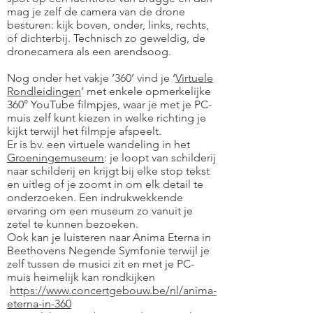
mag je zelf de camera van de drone
besturen: kijk boven, onder, links, rechts,
of dichterbij. Technisch zo geweldig, de
dronecamera als een arendsoog.
Nog onder het vakje ‘360’ vind je ‘
Virtuele
Rondleidingen
’
met enkele opmerkelijke
360° YouTube filmpjes, waar je met je PC-
muis zelf kunt kiezen in welke richting je
kijkt terwijl het filmpje afspeelt.
Er is bv. een virtuele wandeling in het
Groeningemuseum
: je loopt van schilderij
naar schilderij en krijgt bij elke stop tekst
en uitleg of je zoomt in om elk detail te
onderzoeken. Een indrukwekkende
ervaring om een museum zo vanuit je
zetel te kunnen bezoeken.
Ook kan je luisteren naar Anima Eterna in
Beethovens Negende Symfonie terwijl je
zelf tussen de musici zit en met je PC-
muis heimelijk kan rondkijken
https://www.concertgebouw.be/nl/anima-
eterna-in-360