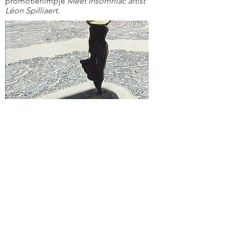
promotiefilmpje
Meet insomniac artist
Léon Spilliaert.