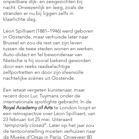
onpeilbare dijk- en zeegezichten bij
nacht. Onwezenlijk en leeg, zoals de
stranden er nu bij liggen zelfs in
klaarlichte dag.
Léon Spilliaert (1881–1946) werd geboren
in Oostende, maar verhuisde later naar
Brussel en zou de rest van zijn leven
tussen de twee steden wonen en werken.
Auto-didact en fel bewonderaar van
Nietsche is hij vooral bekend geworden
door een reeks raadselachtige
zelfportretten en door zijn sfeervolle
nachtelijke scènes uit Oostende.
Een ietwat vergeten kunstenaar, maar
recent door Luc Tuymans onder de
internationale spotlights gebracht. In de
Royal Academy of Arts
te London loopt er
een retrospective over Léon Spilliaert, van
23 februari tot 25 mei. Uiteraard
‘
temporaily closed'
’. Later op het jaar zou
de tentoonstelling moeten verhuizen naar
de Musée d’Orsay in Parijs. Ongeveer 80