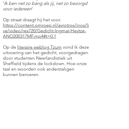
'
Ik ben net zo bang als jij, net zo bezorgd
voor iedereen
'
Op straat draagt hij het voor.
https://content.omroep.nl/avrotros/inos/li
ve/video/res720/Gedicht-Ingmar-Heytze-
ANO200317MF.mp4#t=0.1
Op de
literaire weblog Tzum
vond ik deze
uitvoering van het gedicht, voorgedragen
door studenten Neerlandistiek uit
Sheffield tijdens de lockdown. Hoe onze
taal en woorden ook anderstaligen
kunnen beroeren.