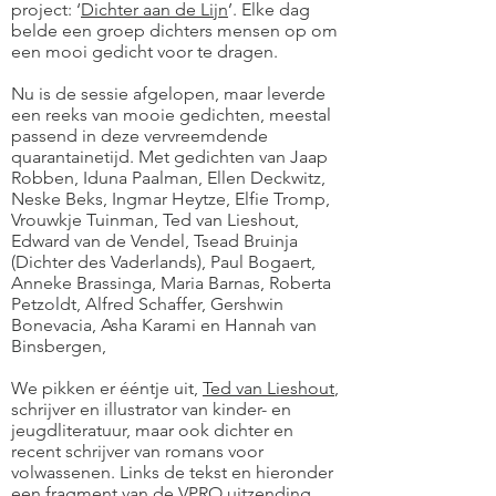
project: ‘
Dichter aan de Lijn
’. Elke dag
belde een groep dichters mensen op om
een mooi gedicht voor te dragen.
Nu is de sessie afgelopen, maar leverde
een reeks van mooie gedichten, meestal
passend in deze vervreemdende
quarantainetijd. Met gedichten van Jaap
Robben, Iduna Paalman, Ellen Deckwitz,
Neske Beks, Ingmar Heytze, Elfie Tromp,
Vrouwkje Tuinman, Ted van Lieshout,
Edward van de Vendel, Tsead Bruinja
(Dichter des Vaderlands), Paul Bogaert,
Anneke Brassinga, Maria Barnas, Roberta
Petzoldt, Alfred Schaffer, Gershwin
Bonevacia, Asha Karami en Hannah van
Binsbergen,
We pikken er ééntje uit,
Ted van Lieshout
,
schrijver en illustrator van kinder- en
jeugdliteratuur, maar ook dichter en
recent schrijver van romans voor
volwassenen. Links de tekst en hieronder
een
fragment van de VPRO uitzending